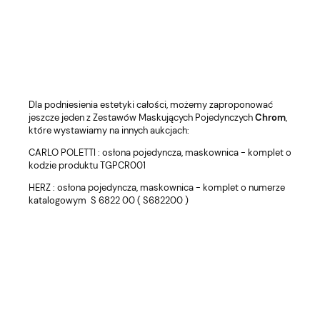
Dla podniesienia estetyki całości, możemy zaproponować
jeszcze jeden z Zestawów Maskujących Pojedynczych
Chrom
,
które wystawiamy na innych aukcjach:
CARLO POLETTI : osłona pojedyncza, maskownica - komplet o
kodzie produktu TGPCR001
HERZ : osłona pojedyncza, maskownica - komplet o numerze
katalogowym S 6822 00 ( S682200 )