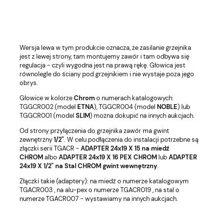
Wersja lewa w tym produkcie oznacza, że zasilanie grzejnika
jest z lewej strony, tam montujemy zawór i tam odbywa się
regulacja - czyli wygodna jest na prawą rękę. Głowica jest
równolegle do ściany pod grzejnikiem i nie wystaje poza jego
obrys.
Głowice w kolorze
Chrom
o numerach katalogowych:
TGGCR002 (model
ETNA
), TGGCR004 (model
NOBLE
) lub
TGGCR001 (model
SLIM
) można dokupić na innych aukcjach.
Od strony przyłączenia do grzejnika zawór ma gwint
zewnętrzny
1/2"
. W celu podłączenia do instalacji potrzebne są
złączki serii TGACR -
ADAPTER 24x19 X 15 na miedź
CHROM
albo
ADAPTER 24x19 X 16 PEX CHROM
lub
ADAPTER
24x19 X 1/2" na Stal CHROM gwint wewnętrzny
.
Złączki takie (adaptery): na miedź o numerze katalogowym
TGACR003 , na alu-pex o numerze TGACR019 , na stal o
numerze TGACR007 - wystawiamy na innych aukcjach.