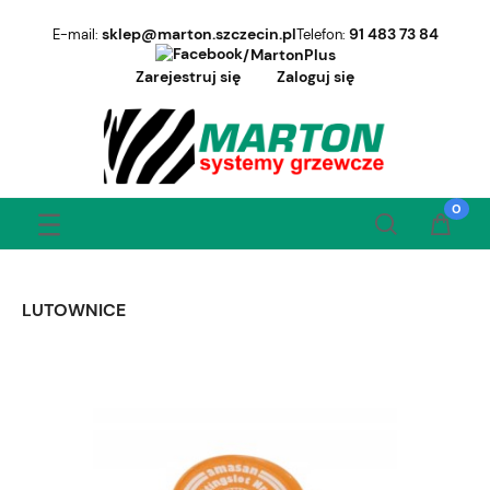
sklep@marton.szczecin.pl
91 483 73 84
E-mail:
Telefon:
/MartonPlus
Zarejestruj się
Zaloguj się
LUTOWNICE