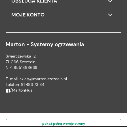
OBSŁUGA KLIENTA
MOJE KONTO
Marton - Systemy ogrzewania
Świerczewska 12
71-066 Szczecin
NIP: 9551898639
E-mail:
sklep@marton.szczecin.pl
Telefon:
91 483 73 84
/MartonPlus
pokaż pełną wersję strony