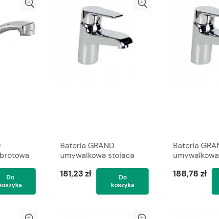
O
Bateria GRAND
Bateria GRA
brotowa
umywalkowa stojąca
umywalkowa 
EX
ze spustem VALVEX
ze spustem 
181,23 zł
188,78 zł
Do
Do
koszyka
koszyka