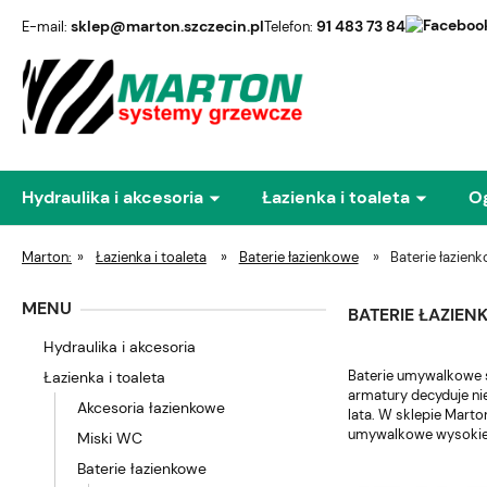
sklep@marton.szczecin.pl
91 483 73 84
E-mail:
Telefon:
Hydraulika i akcesoria
Łazienka i toaleta
O
Marton:
»
Łazienka i toaleta
»
Baterie łazienkowe
»
Baterie łazien
MENU
BATERIE ŁAZIE
Hydraulika i akcesoria
Baterie umywalkowe s
Łazienka i toaleta
armatury decyduje nie
Akcesoria łazienkowe
lata. W sklepie Mart
umywalkowe wysokiej
Miski WC
Baterie łazienkowe