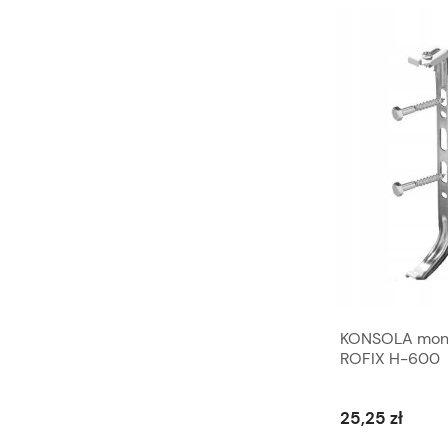
Wykrywacz nieszczelności gazu
KONSOLA monto
MULTITEC 400 UNIPAK
ROFIX H-600
23,19 zł
25,25 zł
Do koszyka