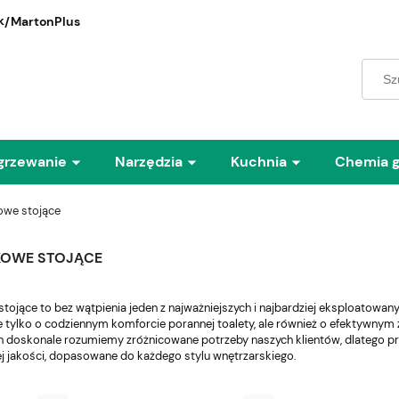
/MartonPlus
grzewanie
Narzędzia
Kuchnia
Chemia 
kowe stojące
NKOWE STOJĄCE
tojące to bez wątpienia jeden z najważniejszych i najbardziej eksploatow
 tylko o codziennym komforcie porannej toalety, ale również o efektywnym zu
on doskonale rozumiemy zróżnicowane potrzeby naszych klientów, dlatego pr
 jakości, dopasowane do każdego stylu wnętrzarskiego.