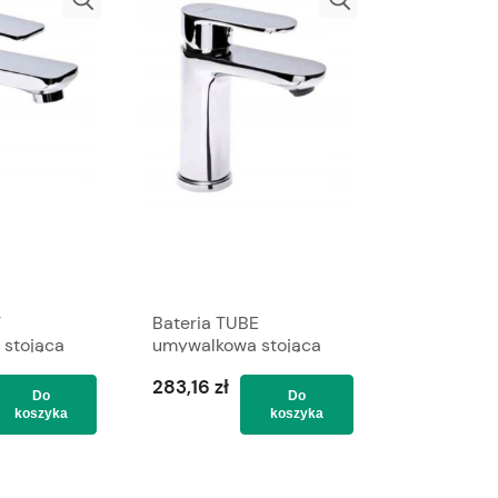
T
Bateria TUBE
stojąca
umywalkowa stojąca
VALVEX
ze spustem VALVEX
283,16 zł
Do
Do
koszyka
koszyka