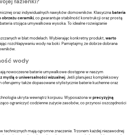
jej łazienki?
eramicznej oraz indywidualnych nawyków domowników. Klasyczna
bateria
 obrzeżu ceramiki
, co gwarantuje stabilność konstrukcji oraz prostą
ę bateria stojąca umywalkowa wysoka. To idealne rozwiązanie
szczanych w blat modelach. Wybierając konkretny produkt,
warto
gając rozchlapywaniu wody na boki. Pamiętajmy, że dobrze dobrana
mowników.
dność wody
lają
nowoczesne baterie umywalkowe
dostępne w naszym
z myślą o uniwersalności wizualnej
. Jeśli planujesz kompleksowy
n oferujemy także dopasowane stylistycznie
baterie kuchenne
oraz
 technologia ukryta wewnątrz korpusu. Wyposażona w
precyzyjną
ząco ograniczyć codzienne zużycie zasobów, co przynosi oszczędności
w technicznych mają ogromne znaczenie. Trzonem każdej niezawodnej