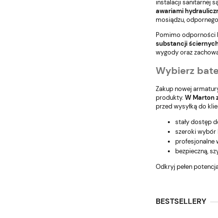
instalacji sanitarnej 
awariami hydraulicz
mosiądzu, odpornego 
Pomimo odporności ba
substancji ściernyc
wygody oraz zachowani
Wybierz bate
Zakup nowej armatury
produkty.
W Marton 
przed wysyłką do klie
stały dostęp d
szeroki wybór 
profesjonalne
bezpieczną, s
Odkryj pełen potencja
BESTSELLERY