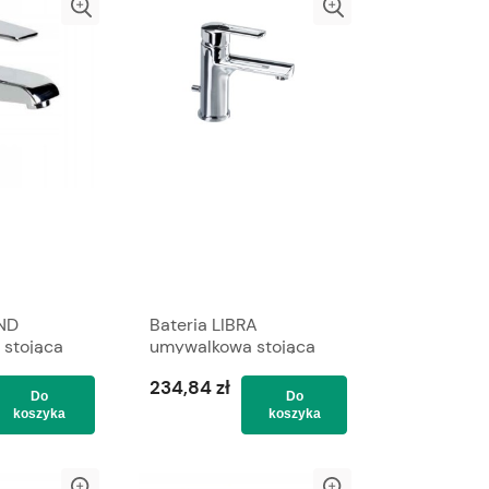
ND
Bateria LIBRA
stojąca
umywalkowa stojąca
VALVEX
ze spustem VALVEX
234,84 zł
Do
Do
koszyka
koszyka