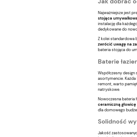
Jak dobrać o
Najważniejsze jest p
stojąca umywalkowa 
instalację dla każdeg
dedykowane do nowoc
Z kolei standardowa 
zwrócić uwagę na zas
bateria stojąca do u
Baterie łazi
Współczesny design st
asortymencie. Każda
remont, warto pamięt
natryskowe.
Nowoczesna bateria ł
ceramiczną głowicę 
dla domowego budżet
Solidność wy
Jakość zastosowanych