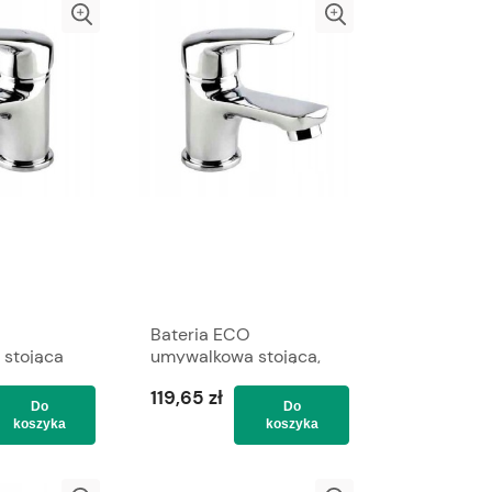
Bateria ECO
stojąca
umywalkowa stojąca,
VALVEX
VALVEX
119,65 zł
Do
Do
koszyka
koszyka