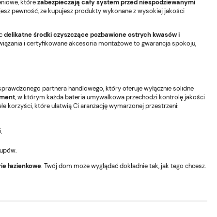
eniowe, które
zabezpieczają cały system przed niespodziewanymi
ujesz pewność, że kupujesz produkty wykonane z wysokiej jakości
ąc
delikatne środki czyszczące pozbawione ostrych kwasów i
wiązania i certyfikowane akcesoria montażowe to gwarancja spokoju,
 sprawdzonego partnera handlowego, który oferuje wyłącznie solidne
yment
, w którym każda bateria umywalkowa przechodzi kontrolę jakości
e korzyści, które ułatwią Ci aranżację wymarzonej przestrzeni:
,
kupów.
rie łazienkowe
. Twój dom może wyglądać dokładnie tak, jak tego chcesz.