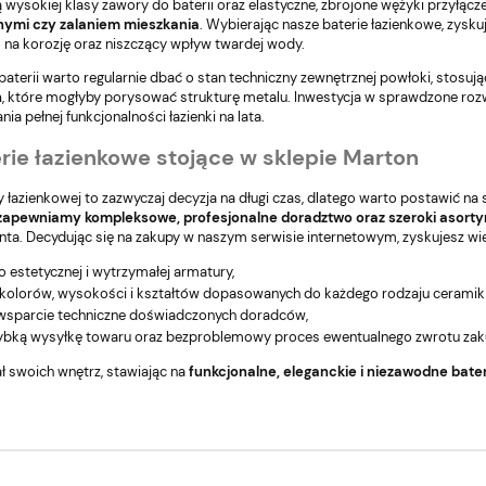
są wysokiej klasy
zawory do baterii
oraz elastyczne, zbrojone wężyki przyłącz
nymi czy zalaniem mieszkania
. Wybierając nasze
baterie łazienkowe
, zysk
na korozję oraz niszczący wpływ twardej wody.
terii warto regularnie dbać o stan techniczny zewnętrznej powłoki, stosuj
h
, które mogłyby porysować strukturę metalu. Inwestycja w sprawdzone roz
a pełnej funkcjonalności łazienki na lata.
rie łazienkowe stojące w sklepie Marton
 łazienkowej to zazwyczaj decyzja na długi czas, dlatego warto postawić na
zapewniamy kompleksowe, profesjonalne doradztwo oraz szeroki asort
nta. Decydując się na zakupy w naszym serwisie internetowym, zyskujesz wiel
o estetycznej i wytrzymałej armatury,
kolorów, wysokości i kształtów dopasowanych do każdego rodzaju ceramiki
 wsparcie techniczne doświadczonych doradców,
zybką wysyłkę towaru oraz bezproblemowy proces ewentualnego zwrotu za
ł swoich wnętrz, stawiając na
funkcjonalne, eleganckie i niezawodne bate