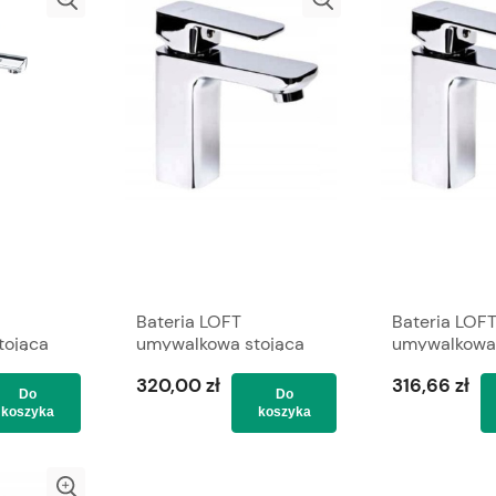
Bateria LOFT
Bateria LOF
tojąca
umywalkowa stojąca
umywalkowa 
ALVEX
ze spustem VALVEX
ze spustem 
320,00 zł
316,66 zł
Do
Do
koszyka
koszyka