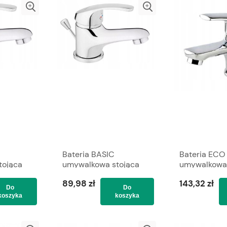
Bateria BASIC
Bateria ECO
tojąca
umywalkowa stojąca
umywalkowa 
ERRO
ze spustem FERRO
ze spustem 
89,98 zł
143,32 zł
Do
Do
koszyka
koszyka