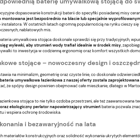
dpowiednią baterię umywalkową stojącą do swo
recyzyjne dopasowanie konstrukcji baterii do specyfiki posiadanej misy c
montowana jest bezpośrednio na blacie lub specjalnie wyprofilowanym
o instalatora. W ostatnich latach ogromną popularnością na rynku cieszy si
zesnych, nablatowych mis.
bateria umywalkowa stojąca doskonale sprawdzi się przy tradycyjnych, wpu
ięg wylewki, aby strumień wody trafiał idealnie w środek misy
, zapobie
mywalki to inwestycja w codzienną ergonomię oraz komfort wszystkich do
enkowe stojące – nowoczesny design i oszczę
awia na minimalizm, geometrię oraz czyste linie, co doskonale odzwiercied
bateria umywalkowa łazienkowa z naszej oferty została zaprojektowana 
ać, że spójny design powinien obejmować całe mieszkanie, dlatego w Marto
azienkowa stojąca to nie tylko ozdoba przestrzeni, ale też zaawansowana
oraz ekologiczny perlator napowietrzający strumień
bateria pozwala znac
u i wspiera ochronę środowiska.
konania i bezawaryjność na lata
 materiałów konstrukcyjnych oraz solidność wykonania ukrytych elementó