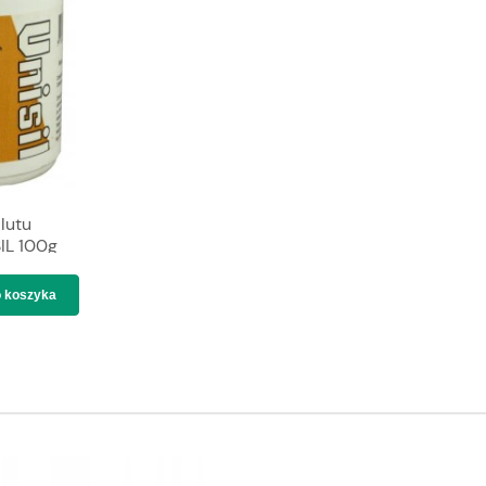
lutu
IL 100g
 koszyka