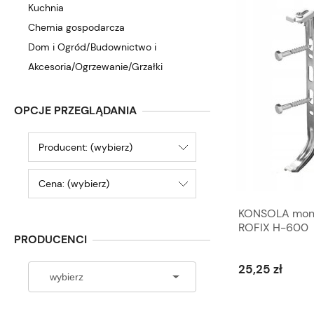
Kuchnia
Chemia gospodarcza
Dom i Ogród/Budownictwo i
Akcesoria/Ogrzewanie/Grzałki
OPCJE PRZEGLĄDANIA
Producent: (wybierz)
Cena: (wybierz)
Wykrywacz nieszczelności gazu
KONSOLA monto
MULTITEC 400 UNIPAK
ROFIX H-600
PRODUCENCI
23,19 zł
25,25 zł
Do koszyka