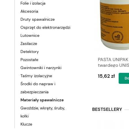
Folie i izolacja
Akcesoria
Druty spawalnicze
Osprzęt do elektronarzędzi
Lutownice
Zasilacze
Detektory
PASTA UNIPAK 
Pozostałe
twardego UNIS
Gwintowniki i narzynki
topnik lut
15,62 zł
Taśmy izolacyjne
Do
Środki do napraw i
zabezpieczania
Materiały spawalnicze
Gwoździe, wkręty, śruby,
BESTSELLERY
kołki
Klucze