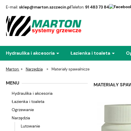
sklep@marton.szczecin.pl
91 483 73 84
E-mail:
Telefon:
Hydraulika i akcesoria
Łazienka i toaleta
O
Marton:
»
Narzędzia
»
Materiały spawalnicze
MENU
MATERIAŁY SPA
Hydraulika i akcesoria
Łazienka i toaleta
Ogrzewanie
Narzędzia
Lutowanie