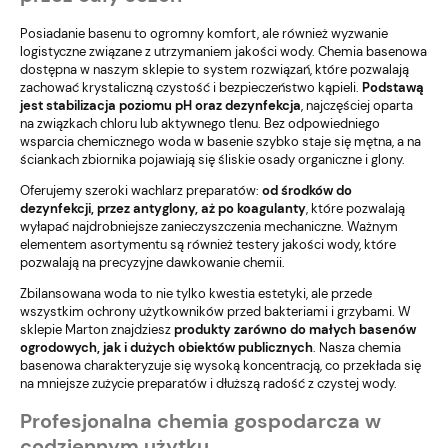
Posiadanie basenu to ogromny komfort, ale również wyzwanie
logistyczne związane z utrzymaniem jakości wody.
Chemia basenowa
dostępna w naszym sklepie to system rozwiązań, które pozwalają
zachować krystaliczną czystość i bezpieczeństwo kąpieli.
Podstawą
jest stabilizacja poziomu pH oraz dezynfekcja
, najczęściej oparta
na związkach chloru lub aktywnego tlenu. Bez odpowiedniego
wsparcia chemicznego woda w basenie szybko staje się mętna, a na
ściankach zbiornika pojawiają się śliskie osady organiczne i glony.
Oferujemy szeroki wachlarz preparatów:
od środków do
dezynfekcji, przez antyglony, aż po koagulanty
, które pozwalają
wyłapać najdrobniejsze zanieczyszczenia mechaniczne. Ważnym
elementem asortymentu są również testery jakości wody, które
pozwalają na precyzyjne dawkowanie chemii.
Zbilansowana woda to nie tylko kwestia estetyki, ale przede
wszystkim ochrony użytkowników przed bakteriami i grzybami. W
sklepie Marton znajdziesz
produkty zarówno do małych basenów
ogrodowych, jak i dużych obiektów publicznych
. Nasza chemia
basenowa charakteryzuje się wysoką koncentracją, co przekłada się
na mniejsze zużycie preparatów i dłuższą radość z czystej wody.
Profesjonalna chemia gospodarcza w
codziennym użytku