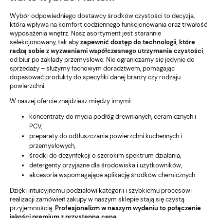
Wybór odpowiedniego dostawcy środków czystości to decyzja,
która wpływa na komfort codziennego funkcjonowania oraz trwałość
wyposażenia wnętrz. Nasz asortyment jest starannie
selekcjonowany, tak aby
zapewnić dostęp do technologii, które
radzą sobie z wyzwaniami współczesnego utrzymania czystości
,
od biur po zakłady przemysłowe. Nie ograniczamy się jedynie do
sprzedaży – służymy fachowym doradztwem, pomagając
dopasować produkty do specyfiki danej branży czy rodzaju
powierzchni.
W naszej ofercie znajdziesz między innymi:
koncentraty do mycia podłóg drewnianych, ceramicznych i
PCV,
preparaty do odtłuszczania powierzchni kuchennych i
przemysłowych,
środki do dezynfekcji o szerokim spektrum działania,
detergenty przyjazne dla środowiska i użytkowników,
akcesoria wspomagające aplikację środków chemicznych.
Dzięki intuicyjnemu podziałowi kategorii i szybkiemu procesowi
realizacji zamówień zakupy w naszym sklepie stają się czystą
przyjemnością.
Profesjonalizm w naszym wydaniu to połączenie
jakości premium z przystępną ceną
.