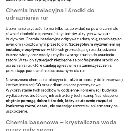
Chemia instalacyjna i środki do
udrażniania rur
Utrzymanie czystości to nie tylko to, co widać na powierzchni, ale
również dbałość o sprawność systemów ukrytych wewnątrz
budynków. Chemia instalacyjna odgrywa tu dużą rolę, zapobiegając
awariom i kosztownym przestojom.
Szczególnym wyzwaniem są
instalacje odpływowe
, w których gromadzą się resztki jedzenia,
tłuszcz, włosy oraz osady z mydła, tworząc trudne do usunięcia
zatory. W takich sytuacjach niezbędne są profesjonalne
środki do
udrażniania rur
, które działają agresywnie na zanieczyszczenia,
pozostając jednocześnie bezpiecznymi dla rur.
Nowoczesna chemia instalacyjna to także preparaty do konserwacji
kotłów, instalacji CO oraz odkamieniacze przemysłowe.
Wykorzystanie tych środków w codziennej konserwacji budynku
wydłuża żywotność całej infrastruktury technicznej. Nasi eksperci
chętnie pomogą dobrać środek, który skutecznie rozpuści
konkretny rodzaj osadu
, nie narażając uszczelek ani armatury na
uszkodzenie.
Chemia basenowa – krystaliczna woda
przez cały sezon