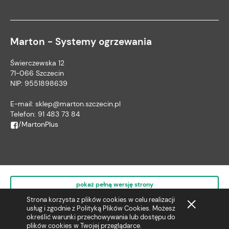
Marton - Systemy ogrzewania
Świerczewska 12
71-066 Szczecin
NIP: 9551898639
E-mail:
sklep@marton.szczecin.pl
Telefon:
91 483 73 84
/MartonPlus
pokaż pełną wersję strony
Strona korzysta z plików cookies w celu realizacji
usług i zgodnie z
Polityką Plików Cookies
. Możesz
określić warunki przechowywania lub dostępu do
Sklep internetowy Shoper.pl
plików cookies w Twojej przeglądarce.