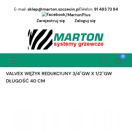
sklep@marton.szczecin.pl
91 483 73 84
E-mail:
Telefon:
/MartonPlus
Zarejestruj się
Zaloguj się
VALVEX WĘŻYK REDUKCYJNY 3/4"GW X 1/2"GW
DŁUGOŚĆ 40 CM