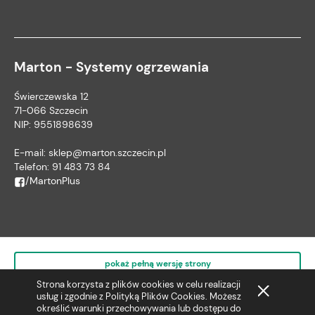
Marton - Systemy ogrzewania
Świerczewska 12
71-066 Szczecin
NIP: 9551898639
E-mail:
sklep@marton.szczecin.pl
Telefon:
91 483 73 84
/MartonPlus
pokaż pełną wersję strony
Strona korzysta z plików cookies w celu realizacji
usług i zgodnie z
Polityką Plików Cookies
. Możesz
określić warunki przechowywania lub dostępu do
Sklep internetowy Shoper.pl