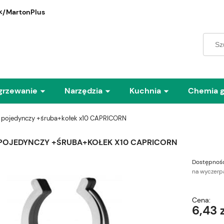
/MartonPlus
grzewanie
Narzędzia
Kuchnia
Chemia 
 pojedynczy +śruba+kołek x10 CAPRICORN
POJEDYNCZY +ŚRUBA+KOŁEK X10 CAPRICORN
Dostępność
na wyczerp
Cena:
6,43 