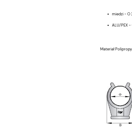
miedzi - O 
ALU/PEX -
Materiał Poliprop