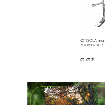
Wykrywacz nieszczelności gazu
KONSOLA monto
MULTITEC 400 UNIPAK
ROFIX H-600
23,19 zł
25,25 zł
Do koszyka