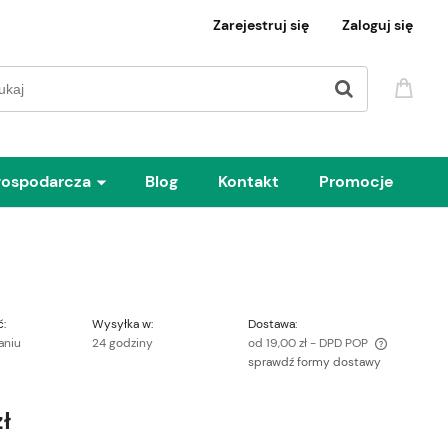
Zarejestruj się
Zaloguj się
gospodarcza
Blog
Kontakt
Promocje
:
Wysyłka w:
Dostawa:
aniu
24 godziny
od 19,00 zł
- DPD POP
sprawdź formy dostawy
Cena nie zawiera ewentualnych kosztów
płatności
zł