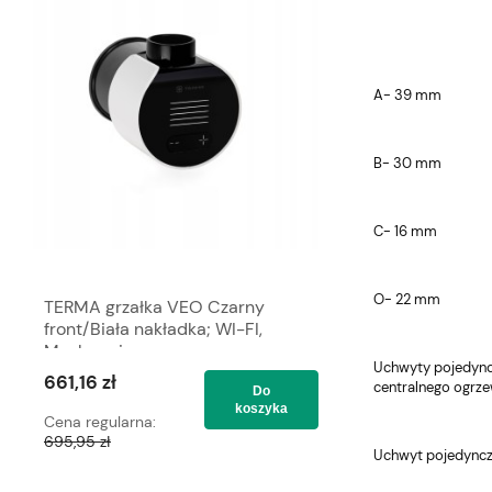
A- 39 mm
B- 30 mm
C- 16 mm
O- 22 mm
TERMA grzałka VEO Czarny
TERMA grzałka V
front/Biała nakładka; WI-FI,
front/Biała nakład
Maskownica
Maskownica
Uchwyty pojedyncz
661,16 zł
661,16 zł
centralnego ogrze
Do
koszyka
Cena regularna:
Cena regularna:
695,95 zł
695,95 zł
Uchwyt pojedyncz