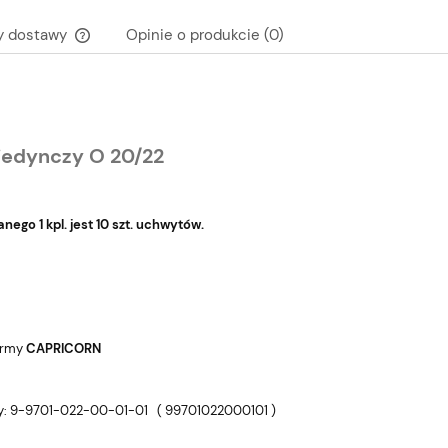
y dostawy
Opinie o produkcie (0)
Cena nie zawiera ewentualnych kosztów
płatności
jedynczy O 20/22
ego 1 kpl. jest 10 szt. uchwytów.
firmy
CAPRICORN
y: 9-9701-022-00-01-01 ( 99701022000101 )