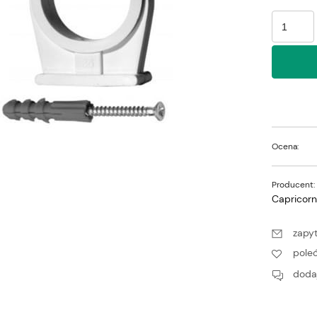
Ocena:
Producent:
Capricor
zapyt
pole
dodaj