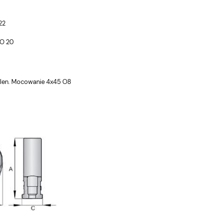
22
 O 20
ylen. Mocowanie 4x45 O8