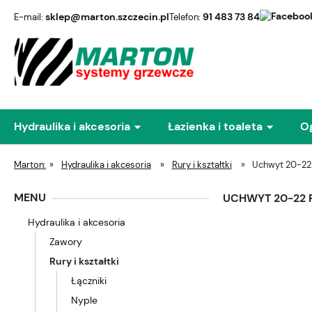
sklep@marton.szczecin.pl
91 483 73 84
E-mail:
Telefon:
Hydraulika i akcesoria
Łazienka i toaleta
O
Marton:
»
Hydraulika i akcesoria
»
Rury i kształtki
»
Uchwyt 20-22
MENU
UCHWYT 20-22 
Hydraulika i akcesoria
Zawory
Rury i kształtki
Łączniki
Nyple