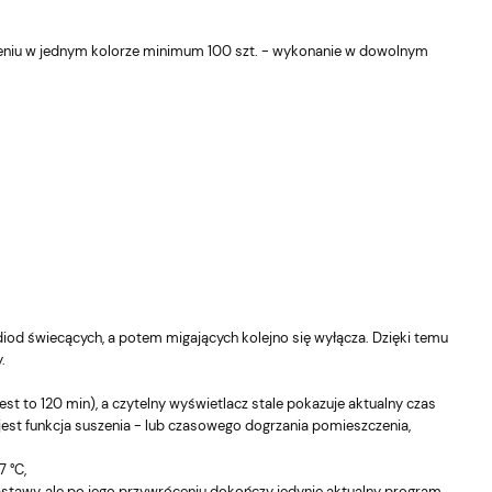
wieniu w jednym kolorze minimum 100 szt. - wykonanie w dowolnym
diod świecących, a potem migających kolejno się wyłącza. Dzięki temu
.
t to 120 min), a czytelny wyświetlacz stale pokazuje aktualny czas
jest funkcja suszenia - lub czasowego dogrzania pomieszczenia,
 °C,
nastawy, ale po jego przywróceniu dokończy jedynie aktualny program