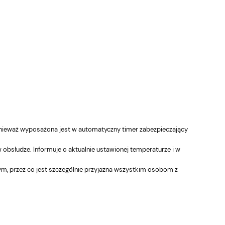
 ponieważ wyposażona jest w automatyczny timer zabezpieczający
w obsłudze. Informuje o aktualnie ustawionej temperaturze i w
, przez co jest szczególnie przyjazna wszystkim osobom z
ERMA grzałka VEO Biały
TERMA grzałka VEO Cza
ont/Czarna nakładka; WI-FI,
front/Czarna nakładka; W
askownica
Maskownica