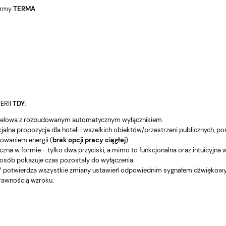
firmy
TERMA
ERII
TDY
:
telowa z rozbudowanym automatycznym wyłącznikiem.
jalna propozycja dla hoteli i wszelkich obiektów/przestrzeni publicznych,
owaniem energii (
brak opcji pracy ciągłej
).
czna w formie - tylko dwa przyciski, a mimo to funkcjonalna oraz intuicyjna 
posób pokazuje czas pozostały do wyłączenia.
Y potwierdza wszystkie zmiany ustawień odpowiednim sygnałem dźwiękowym
rawnością wzroku.
EO Biały
TERMA grzałka VEO Czarny
T
dka WI-FI kabel
front/Biała nakładka WI-FI kabel
fr
spiralny wtyczka
M