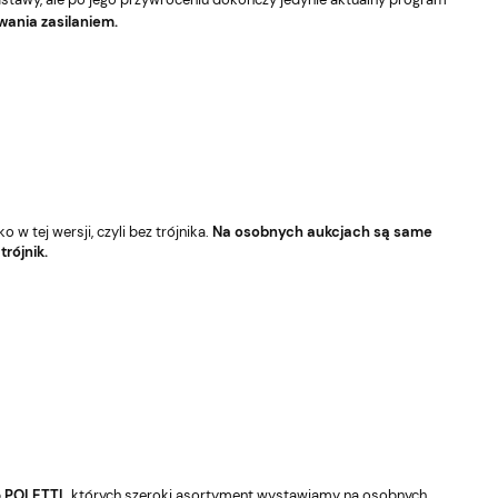
owania zasilaniem.
w tej wersji, czyli bez trójnika.
Na osobnych aukcjach są same
rójnik.
b
POLETTI
, których szeroki asortyment wystawiamy na osobnych