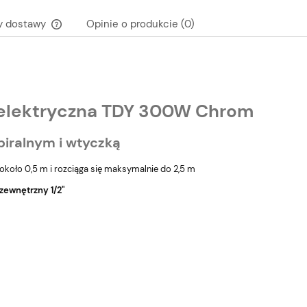
y dostawy
Opinie o produkcie (0)
Cena nie zawiera ewentualnych kosztów
płatności
 elektryczna TDY 300W Chrom
piralnym i wtyczką
 około 0,5 m i rozciąga się maksymalnie do 2,5 m
zewnętrzny 1/2"