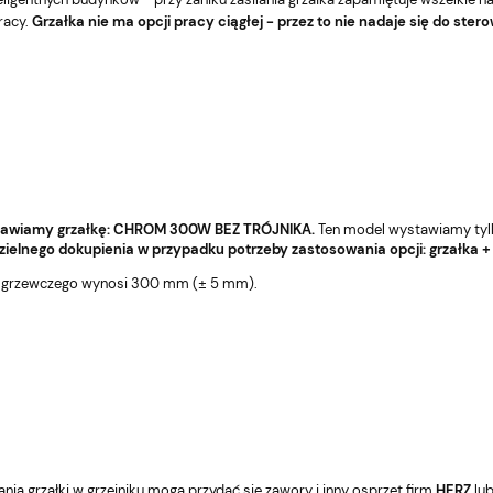
racy.
Grzałka nie ma opcji pracy ciągłej - przez to nie nadaje się do ster
ystawiamy grzałkę: CHROM 300W BEZ TRÓJNIKA.
Ten model wystawiamy tylko 
zielnego dokupienia w przypadku potrzeby zastosowania opcji: grzałka + t
 grzewczego wynosi 300 mm (± 5 mm).
ia grzałki w grzejniku mogą przydać się zawory i inny osprzęt firm
HERZ
lu