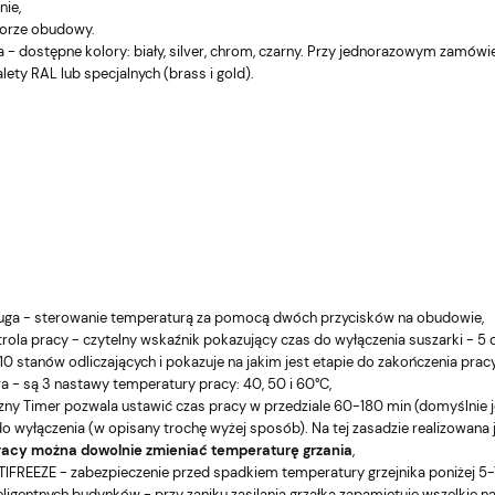
nie,
lorze obudowy.
a - dostępne kolory: biały, silver, chrom, czarny. Przy jednorazowym zamó
alety RAL lub specjalnych (brass i gold).
uga - sterowanie temperaturą za pomocą dwóch przycisków na obudowie,
rola pracy - czytelny wskaźnik pokazujący czas do wyłączenia suszarki - 5 
10 stanów odliczających i pokazuje na jakim jest etapie do zakończenia pracy
 - są 3 nastawy temperatury pracy: 40, 50 i 60°C,
y Timer pozwala ustawić czas pracy w przedziale 60-180 min (domyślnie jes
o wyłączenia (w opisany trochę wyżej sposób). Na tej zasadzie realizowana 
acy można dowolnie zmieniać temperaturę grzania
,
IFREEZE - zabezpieczenie przed spadkiem temperatury grzejnika poniżej 5-7
ligentnych budynków - przy zaniku zasilania grzałka zapamiętuje wszelkie 