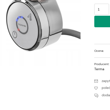
Ocena:
Producent:
Terma
zapyt
pole
dodaj