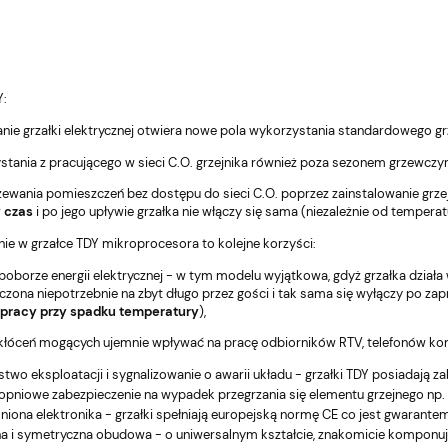
661,16 zł
66
Do
Do
koszyka
koszyka
Cena regularna:
Ce
695,95 zł
69
:
nie grzałki elektrycznej otwiera nowe pola wykorzystania standardowego grz
stania z pracującego w sieci C.O. grzejnika również poza sezonem grzewczym
ewania pomieszczeń bez dostępu do sieci C.O. poprzez zainstalowanie grzej
 czas
i po jego upływie grzałka nie włączy się sama (niezależnie od temperat
ie w grzałce TDY mikroprocesora to kolejne korzyści:
oborze energii elektrycznej - w tym modelu wyjątkowa, gdyż grzałka dział
zona niepotrzebnie na zbyt długo przez gości i tak sama się wyłączy po za
 pracy przy spadku temperatury
),
akłóceń mogących ujemnie wpływać na pracę odbiorników RTV, telefonów ko
two eksploatacji i sygnalizowanie o awarii układu - grzałki TDY posiadają
pniowe zabezpieczenie na wypadek przegrzania się elementu grzejnego np. 
ona elektronika - grzałki spełniają europejską normę CE co jest gwarantem
 i symetryczna obudowa - o uniwersalnym kształcie, znakomicie komponuje