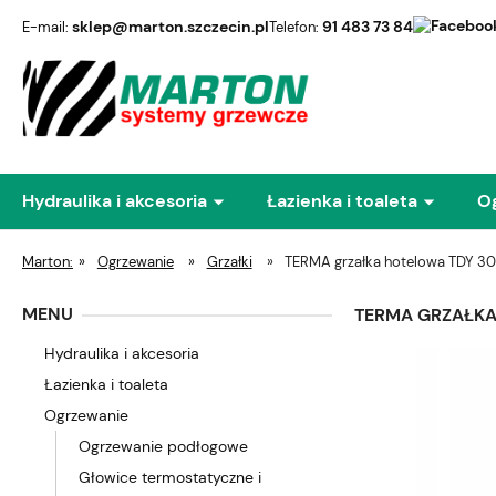
sklep@marton.szczecin.pl
91 483 73 84
E-mail:
Telefon:
Hydraulika i akcesoria
Łazienka i toaleta
O
Marton:
»
Ogrzewanie
»
Grzałki
»
TERMA grzałka hotelowa TDY 3
MENU
TERMA GRZAŁKA
Hydraulika i akcesoria
Łazienka i toaleta
Ogrzewanie
Ogrzewanie podłogowe
Głowice termostatyczne i