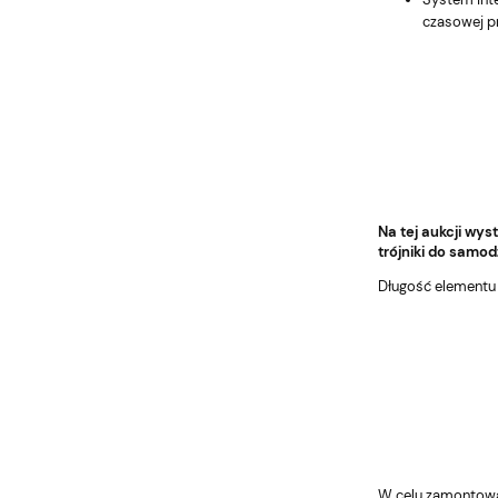
czasowej p
Na tej aukcji w
trójniki do samod
Długość elementu
W celu zamontowan