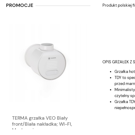
PROMOCJE
Produkt polskiej 
OPIS GRZAŁEK Z S
Grzałka ho
TDY to spec
przed marn
Minimalisty
czytelny s
Grzałka TD
niepełnosp
TERMA grzałka VEO Biały
TERMA grzałka V
front/Biała nakładka; WI-FI,
front/Biała nakła
Maskownica
spiralny wtyczka