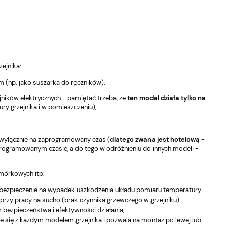
1,16 zł
661,16 zł
Do
koszyka
k
na regularna:
Cena regularna:
5,95 zł
695,95 zł
ejnika:
 (np. jako suszarka do ręczników),
ników elektrycznych - pamiętać trzeba, że
ten model działa tylko na
ury grzejnika i w pomieszczeniu),
a wyłącznie na zaprogramowany czas (
dlatego zwana jest hotelową
-
programowanym czasie, a do tego w odróżnieniu do innych modeli -
mórkowych itp.
 zabezpieczenie na wypadek uszkodzenia układu pomiaru temperatury
przy pracy na sucho (brak czynnika grzewczego w grzejniku).
 bezpieczeństwa i efektywności działania,
 się z każdym modelem grzejnika i pozwala na montaż po lewej lub