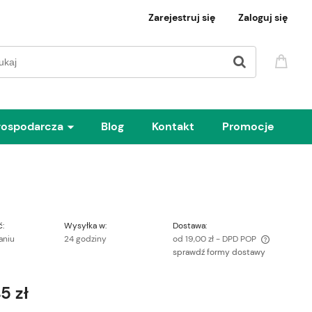
Zarejestruj się
Zaloguj się
gospodarcza
Blog
Kontakt
Promocje
:
Wysyłka w:
Dostawa:
aniu
24 godziny
od 19,00 zł
- DPD POP
sprawdź formy dostawy
Cena nie zawiera ewentualnych kosztów
płatności
5 zł