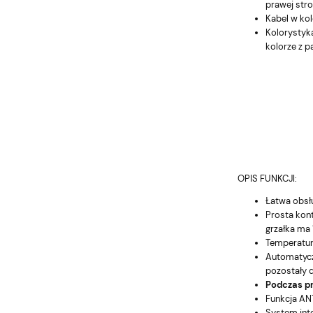
prawej stro
Kabel w ko
Kolorystyk
kolorze z p
OPIS FUNKCJI:
Łatwa obsł
Prosta kont
grzałka ma 
Temperatura
Automatyczn
pozostały d
Podczas pr
Funkcja ANT
System inte