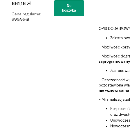
661,16 zł
661,16 zł
Do
koszyka
Cena regularna:
Cena regularna:
695,95 zł
695,95 zł
OPIS DODATKOWY
Zainstalowa
- Możliwość korzy
- Możliwość dogrz
zaprogramowany
Zastosowan
- Oszczędność w p
pozostawiona włąc
nie wznowi sama
- Minimalizacja z
Bezpieczeńs
oraz dwusto
Unowocześni
Nowoczesna