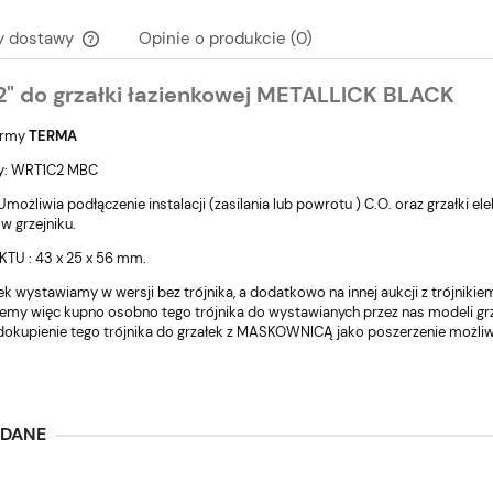
y dostawy
Opinie o produkcie (0)
2" do grzałki łazienkowej METALLICK BLACK
Cena nie zawiera ewentualnych kosztów
płatności
firmy
TERMA
y: WRT1C2 MBC
żliwia podłączenie instalacji (zasilania lub powrotu ) C.O. oraz grzałki 
w grzejniku.
U : 43 x 25 x 56 mm.
ek wystawiamy w wersji bez trójnika, a dodatkowo na innej aukcji z trójnik
emy więc kupno osobno tego trójnika do wystawianych przez nas modeli grz
okupienie tego trójnika do grzałek z MASKOWNICĄ jako poszerzenie możliw
ĄDANE