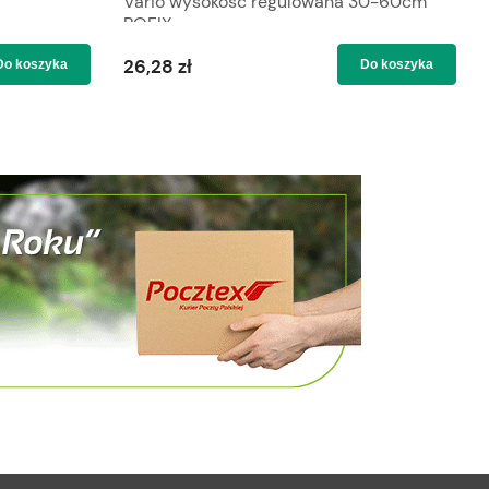
Vario wysokość regulowana 30-60cm
ROFIX
26,28 zł
Do koszyka
Do koszyka