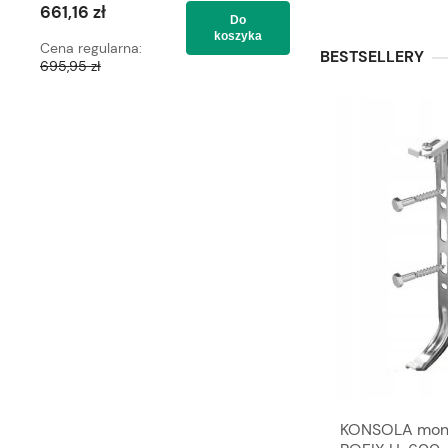
661,16 zł
661,16 zł
Do
koszyka
Cena regularna:
Cena regularna:
BESTSELLERY
695,95 zł
695,95 zł
Wykrywacz nieszczelności gazu
KONSOLA monto