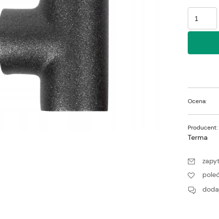
Ocena:
Producent:
Terma
zapyt
pole
dodaj