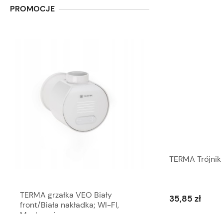
PROMOCJE
TERMA Trójni
TERMA grzałka VEO Biały
TERMA grzałka V
35,85 zł
front/Biała nakładka; WI-FI,
front/Biała nakła
Maskownica
spiralny wtyczka