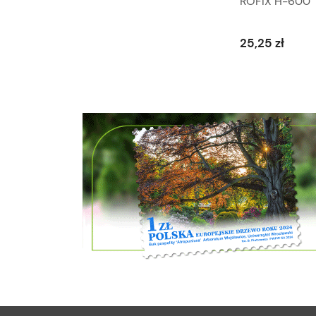
MULTITEC 400 UNIPAK
ROFIX H-600
23,19 zł
25,25 zł
Do koszyka