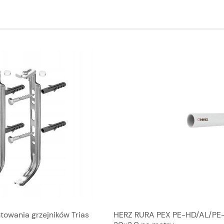
661,16 zł
66
Do
Do
koszyka
koszyka
Cena regularna:
Ce
695,95 zł
69
wania grzejników Trias
HERZ RURA PEX PE-HD/AL/PE