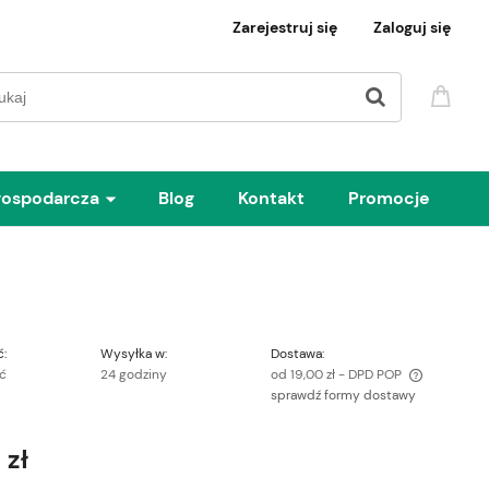
Zarejestruj się
Zaloguj się
gospodarcza
Blog
Kontakt
Promocje
:
Wysyłka w:
Dostawa:
ść
24 godziny
od 19,00 zł
- DPD POP
sprawdź formy dostawy
Cena nie zawiera ewentualnych kosztów
płatności
 zł