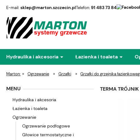
sklep@marton.szczecin.pl
91 483 73 84
E-mail:
Telefon:
Hydraulika i akcesoria
Łazienka i toaleta
O
Marton:
»
Ogrzewanie
»
Grzałki
»
Grzałki do grzejnika łazienkowe
MENU
TERMA TRÓJNIK
Hydraulika i akcesoria
Łazienka i toaleta
Ogrzewanie
Ogrzewanie podłogowe
Głowice termostatyczne i