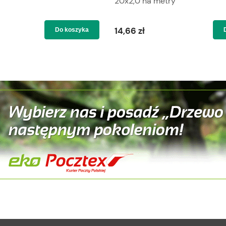
20x2,0 na metry
14,66 zł
Do koszyka