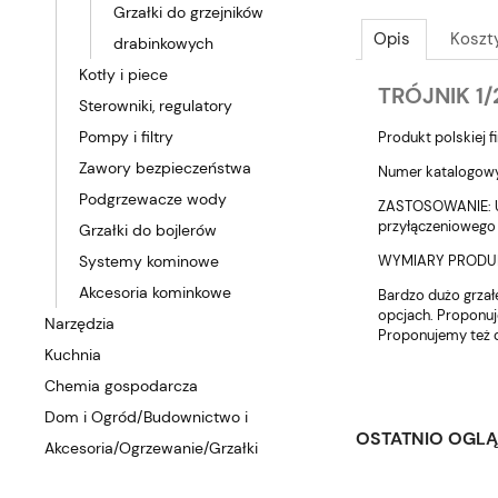
Grzałki do grzejników
Opis
Koszt
drabinkowych
Kotły i piece
TRÓJNIK 1/
Sterowniki, regulatory
Pompy i filtry
Produkt polskiej 
Zawory bezpieczeństwa
Numer katalogow
Podgrzewacze wody
ZASTOSOWANIE: Umo
przyłączeniowego 
Grzałki do bojlerów
WYMIARY PRODUKT
Systemy kominowe
Akcesoria kominkowe
Bardzo dużo grzał
opcjach. Proponuj
Narzędzia
Proponujemy też d
Kuchnia
Chemia gospodarcza
Dom i Ogród/Budownictwo i
OSTATNIO OGL
Akcesoria/Ogrzewanie/Grzałki