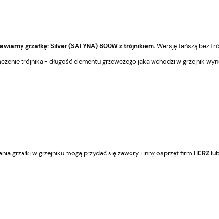
tawiamy grzałkę: Silver (SATYNA) 800W z trójnikiem.
Wersję tańszą bez tró
ączenie trójnika - długość elementu grzewczego jaka wchodzi w grzejnik w
ia grzałki w grzejniku mogą przydać się zawory i inny osprzęt firm
HERZ
lu