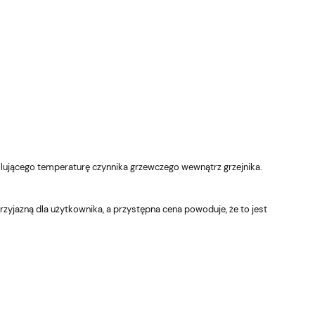
ującego temperaturę czynnika grzewczego wewnątrz grzejnika.
zyjazną dla użytkownika, a przystępna cena powoduje, że to jest
ERMA grzałka VEO Czarny
TERMA grzałka VEO Biał
ont/Czarna nakładka WI-FI
front/Czarna nakładka WI
bel spiralny wtyczka
kabel spiralny wtyczka