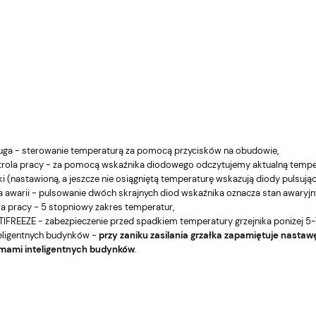
uga - sterowanie temperaturą za pomocą przycisków na obudowie,
trola pracy - za pomocą wskaźnika diodowego odczytujemy aktualną temper
ki (nastawioną, a jeszcze nie osiągniętą temperaturę wskazują diody pulsując
a awarii - pulsowanie dwóch skrajnych diod wskaźnika oznacza stan awaryjny
a pracy - 5 stopniowy zakres temperatur,
IFREEZE - zabezpieczenie przed spadkiem temperatury grzejnika poniżej 5-7
eligentnych budynków -
przy zaniku zasilania grzałka zapamiętuje nast
emami inteligentnych budynków
.