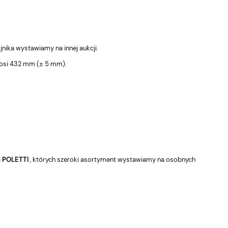
jnika wystawiamy na innej aukcji.
ynosi 432 mm (± 5 mm).
b
POLETTI
, których szeroki asortyment wystawiamy na osobnych