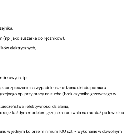
1,16 zł
661,16 zł
Do
koszyka
k
na regularna:
Cena regularna:
5,95 zł
695,95 zł
ejnika:
 (np. jako suszarka do ręczników),
ików elektrycznych,
mórkowych itp.
ają zabezpieczenie na wypadek uszkodzenia układu pomiaru
rzejnego np. przy pracy na sucho (brak czynnika grzewczego w
pieczeństwa i efektywności działania,
 się z każdym modelem grzejnika i pozwala na montaż po lewej lub
wieniu w jednym kolorze minimum 100 szt. - wykonanie w dowolnym