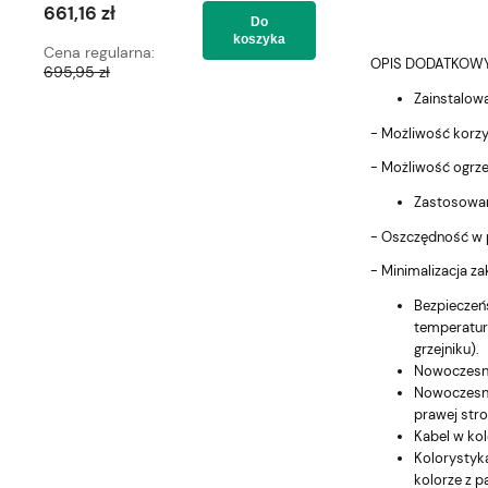
661,16 zł
661,16 zł
Do
koszyka
Cena regularna:
Cena regularna:
OPIS DODATKOWY
695,95 zł
695,95 zł
Zainstalowa
- Możliwość korzy
- Możliwość ogrze
Zastosowani
- Oszczędność w p
- Minimalizacja z
Bezpieczeńs
temperatur
grzejniku).
Nowoczesna 
Nowoczesna
prawej stro
Kabel w ko
Kolorystyk
kolorze z p