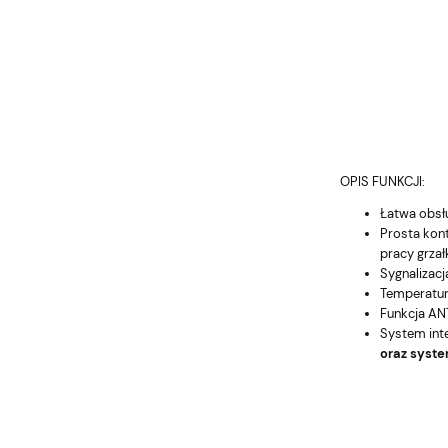
OPIS FUNKCJI:
Łatwa obsł
Prosta kon
pracy grzał
Sygnalizacj
Temperatur
Funkcja ANT
System int
oraz syst