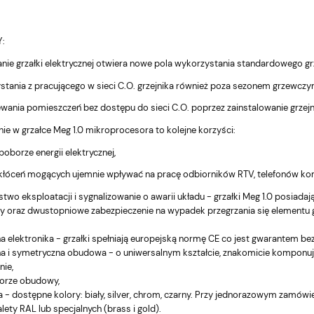
661,16 zł
66
Do
Do
koszyka
koszyka
Cena regularna:
Ce
:
695,95 zł
69
nie grzałki elektrycznej otwiera nowe pola wykorzystania standardowego grz
stania z pracującego w sieci C.O. grzejnika również poza sezonem grzewczym
wania pomieszczeń bez dostępu do sieci C.O. poprzez zainstalowanie grzejn
e w grzałce Meg 1.0 mikroprocesora to kolejne korzyści:
oborze energii elektrycznej,
akłóceń mogących ujemnie wpływać na pracę odbiorników RTV, telefonów ko
two eksploatacji i sygnalizowanie o awarii układu - grzałki Meg 1.0 posiad
y oraz dwustopniowe zabezpieczenie na wypadek przegrzania się elementu g
elektronika - grzałki spełniają europejską normę CE co jest gwarantem bez
 i symetryczna obudowa - o uniwersalnym kształcie, znakomicie komponuje
nie,
lorze obudowy,
a - dostępne kolory: biały, silver, chrom, czarny. Przy jednorazowym zamó
alety RAL lub specjalnych (brass i gold).