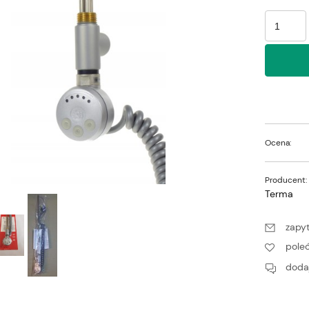
Ocena:
Producent:
Terma
zapyt
pole
dodaj