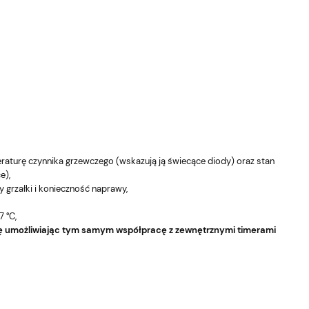
aturę czynnika grzewczego (wskazują ją świecące diody) oraz stan
e),
 grzałki i konieczność naprawy,
 °C,
awę umożliwiając tym samym współpracę z zewnętrznymi timerami