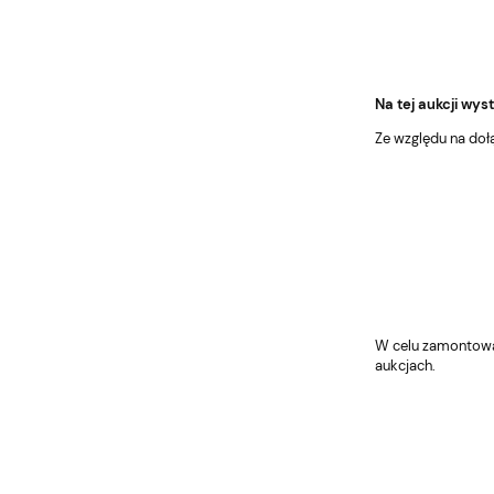
Na tej aukcji wys
Ze względu na doł
W celu zamontowan
aukcjach.