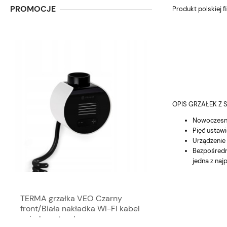
PROMOCJE
Produkt polskiej 
OPIS GRZAŁEK Z S
Nowoczesna
Pięć ustawi
Urządzenie
Bezpośredni
jedna z na
TERMA grzałka VEO Czarny
TERMA grzałka V
front/Biała nakładka WI-FI kabel
front/Czarna nakł
spiralny wtyczka
Maskownica