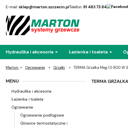
sklep@marton.szczecin.pl
91 483 73 84
E-mail:
Telefon:
Hydraulika i akcesoria
Łazienka i toaleta
O
Marton:
»
Ogrzewanie
»
Grzałki
»
TERMA Grzałka Meg 1.0 800 W SI
MENU
TERMA GRZAŁKA 
Hydraulika i akcesoria
Łazienka i toaleta
Ogrzewanie
Ogrzewanie podłogowe
Głowice termostatyczne i