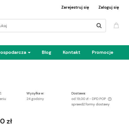
Zarejestruj się
Zaloguj się
gospodarcza
Blog
Kontakt
Promocje
:
Wysyłka w:
Dostawa:
aniu
24 godziny
od 19,00 zł
- DPD POP
sprawdź formy dostawy
Cena nie zawiera ewentualnych kosztów
płatności
0 zł