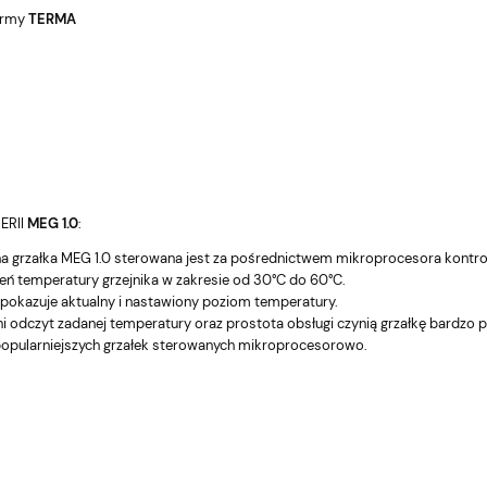
firmy
TERMA
ERII
MEG 1.0
:
 grzałka MEG 1.0 sterowana jest za pośrednictwem mikroprocesora kontrol
eń temperatury grzejnika w zakresie od 30°C do 60°C.
 pokazuje aktualny i nastawiony poziom temperatury.
 odczyt zadanej temperatury oraz prostota obsługi czynią grzałkę bardzo pr
jpopularniejszych grzałek sterowanych mikroprocesorowo.
EO Biały
TERMA grzałka VEO Czarny
T
adka; WI-FI,
front/Czarna nakładka; WI-FI,
fr
Maskownica
ka