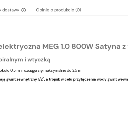
y dostawy
Opinie o produkcie (0)
Cena nie zawiera ewentualnych kosztów
płatności
elektryczna MEG 1.0 800W Satyna z 
piralnym i wtyczką
 około 0,5 m i rozciąga się maksymalnie do 2,5 m
 mają gwint zewnętrzny 1/2", a trójnik w celu przyłączenia wody gwint wewn