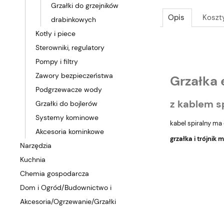
Grzałki do grzejników
Opis
Koszt
drabinkowych
Kotły i piece
Sterowniki, regulatory
Pompy i filtry
Zawory bezpieczeństwa
Grzałka 
Podgrzewacze wody
z kablem s
Grzałki do bojlerów
Systemy kominowe
kabel spiralny ma
Akcesoria kominkowe
grzałka i trójnik
Narzędzia
Kuchnia
Chemia gospodarcza
Dom i Ogród/Budownictwo i
Akcesoria/Ogrzewanie/Grzałki