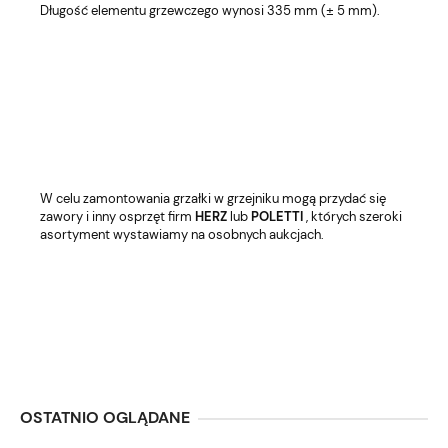
Długość elementu grzewczego wynosi 335 mm (± 5 mm).
W celu zamontowania grzałki w grzejniku mogą przydać się
zawory i inny osprzęt firm
HERZ
lub
POLETTI
, których szeroki
asortyment wystawiamy na osobnych aukcjach.
OSTATNIO OGLĄDANE