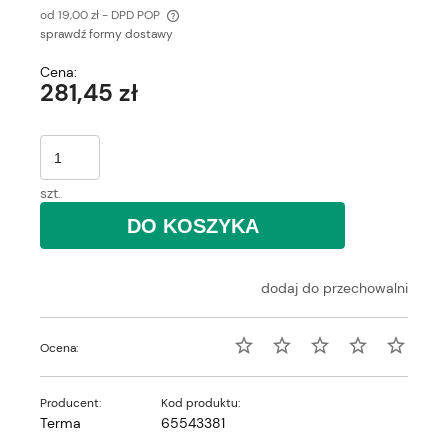
od 19,00 zł
- DPD POP
sprawdź formy dostawy
Cena nie zawiera ewentualnych kosztów płatności
Cena:
281,45 zł
szt.
DO KOSZYKA
dodaj do przechowalni
Ocena:
Producent:
Kod produktu:
Terma
65543381