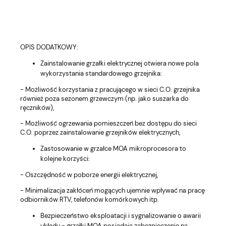
OPIS DODATKOWY:
Zainstalowanie grzałki elektrycznej otwiera nowe pola
wykorzystania standardowego grzejnika:
- Możliwość korzystania z pracującego w sieci C.O. grzejnika
również poza sezonem grzewczym (np. jako suszarka do
ręczników),
- Możliwość ogrzewania pomieszczeń bez dostępu do sieci
C.O. poprzez zainstalowanie grzejników elektrycznych,
Zastosowanie w grzałce MOA mikroprocesora to
kolejne korzyści:
- Oszczędność w poborze energii elektrycznej,
- Minimalizacja zakłóceń mogących ujemnie wpływać na pracę
odbiorników RTV, telefonów komórkowych itp.
Bezpieczeństwo eksploatacji i sygnalizowanie o awarii
układu - grzałki MOA posiadają zabezpieczenie na