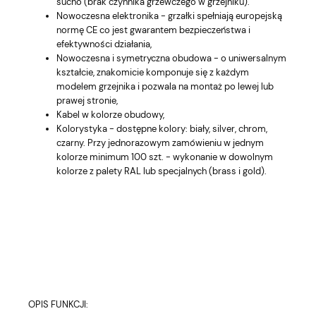
sucho (brak czynnika grzewczego w grzejniku).
Nowoczesna elektronika - grzałki spełniają europejską
normę CE co jest gwarantem bezpieczeństwa i
efektywności działania,
Nowoczesna i symetryczna obudowa - o uniwersalnym
kształcie, znakomicie komponuje się z każdym
modelem grzejnika i pozwala na montaż po lewej lub
prawej stronie,
Kabel w kolorze obudowy,
Kolorystyka - dostępne kolory: biały, silver, chrom,
czarny. Przy jednorazowym zamówieniu w jednym
kolorze minimum 100 szt. - wykonanie w dowolnym
kolorze z palety RAL lub specjalnych (brass i gold).
OPIS FUNKCJI: