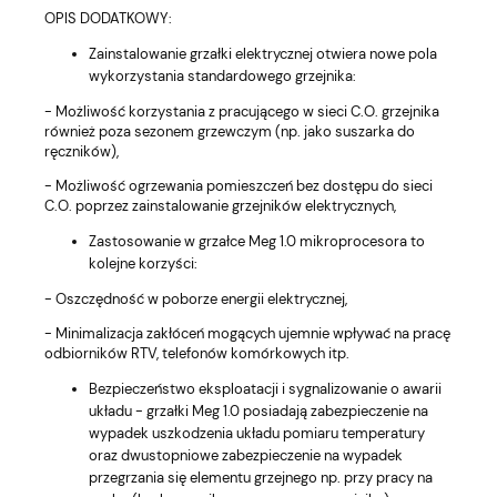
OPIS DODATKOWY:
Zainstalowanie grzałki elektrycznej otwiera nowe pola
wykorzystania standardowego grzejnika:
- Możliwość korzystania z pracującego w sieci C.O. grzejnika
również poza sezonem grzewczym (np. jako suszarka do
ręczników),
- Możliwość ogrzewania pomieszczeń bez dostępu do sieci
C.O. poprzez zainstalowanie grzejników elektrycznych,
Zastosowanie w grzałce Meg 1.0 mikroprocesora to
kolejne korzyści:
- Oszczędność w poborze energii elektrycznej,
- Minimalizacja zakłóceń mogących ujemnie wpływać na pracę
odbiorników RTV, telefonów komórkowych itp.
Bezpieczeństwo eksploatacji i sygnalizowanie o awarii
układu - grzałki Meg 1.0 posiadają zabezpieczenie na
wypadek uszkodzenia układu pomiaru temperatury
oraz dwustopniowe zabezpieczenie na wypadek
przegrzania się elementu grzejnego np. przy pracy na