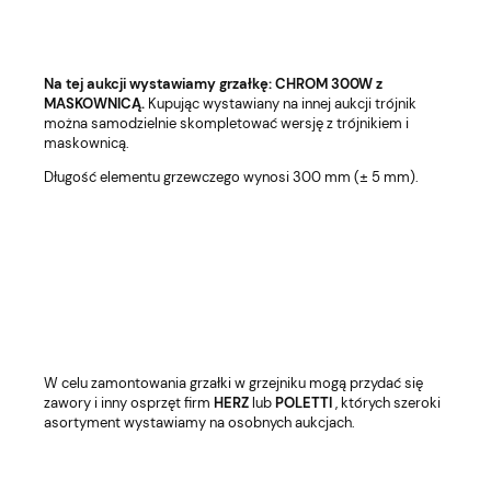
Na tej aukcji wystawiamy grzałkę: CHROM 300W z
MASKOWNICĄ.
Kupując wystawiany na innej aukcji trójnik
można samodzielnie skompletować wersję z trójnikiem i
maskownicą.
Długość elementu grzewczego wynosi 300 mm (± 5 mm).
W celu zamontowania grzałki w grzejniku mogą przydać się
zawory i inny osprzęt firm
HERZ
lub
POLETTI
, których szeroki
asortyment wystawiamy na osobnych aukcjach.