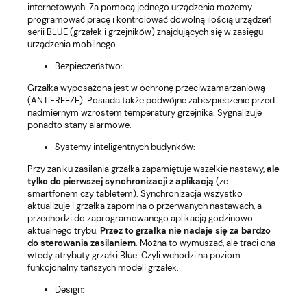
internetowych. Za pomocą jednego urządzenia możemy
programować pracę i kontrolować dowolną ilością urządzeń
serii BLUE (grzałek i grzejników) znajdujących się w zasięgu
urządzenia mobilnego.
Bezpieczeństwo:
Grzałka wyposażona jest w ochronę przeciwzamarzaniową
(ANTIFREEZE). Posiada także podwójne zabezpieczenie przed
nadmiernym wzrostem temperatury grzejnika. Sygnalizuje
ponadto stany alarmowe.
Systemy inteligentnych budynków:
Przy zaniku zasilania grzałka zapamiętuje wszelkie nastawy,
ale
tylko do pierwszej synchronizacji z aplikacją
(ze
smartfonem czy tabletem). Synchronizacja wszystko
aktualizuje i grzałka zapomina o przerwanych nastawach, a
przechodzi do zaprogramowanego aplikacją godzinowo
aktualnego trybu.
Przez to grzałka nie nadaje się za bardzo
do sterowania zasilaniem
. Można to wymuszać, ale traci ona
wtedy atrybuty grzałki Blue. Czyli wchodzi na poziom
funkcjonalny tańszych modeli grzałek.
Design: