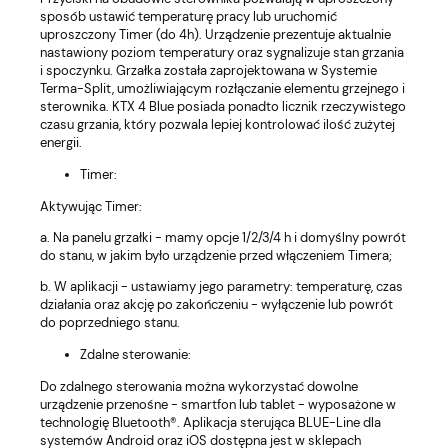
sposób ustawić temperaturę pracy lub uruchomić
uproszczony Timer (do 4h). Urządzenie prezentuje aktualnie
nastawiony poziom temperatury oraz sygnalizuje stan grzania
i spoczynku. Grzałka została zaprojektowana w Systemie
Terma-Split, umożliwiającym rozłączanie elementu grzejnego i
sterownika. KTX 4 Blue posiada ponadto licznik rzeczywistego
czasu grzania, który pozwala lepiej kontrolować ilość zużytej
energii.
Timer:
Aktywując Timer:
a. Na panelu grzałki - mamy opcje 1/2/3/4 h i domyślny powrót
do stanu, w jakim było urządzenie przed włączeniem Timera;
b. W aplikacji - ustawiamy jego parametry: temperaturę, czas
działania oraz akcję po zakończeniu - wyłączenie lub powrót
do poprzedniego stanu.
Zdalne sterowanie:
Do zdalnego sterowania można wykorzystać dowolne
urządzenie przenośne - smartfon lub tablet - wyposażone w
technologię Bluetooth®. Aplikacja sterująca BLUE-Line dla
systemów Android oraz iOS dostępna jest w sklepach