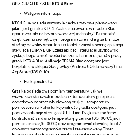
OPIS GRZAŁEK Z SERII
KTX 4 Blue:
Wstępne informacje:
KTX 4 Blue posiada wszystkie cechy użytkowe pierwowzoru
jakim jest grzałka KTX 4. Zdalne sterowanie w modelu Blue
oparte zostało na bezprzewodowej technologii Bluetooth®,
dzięki czemu zewnętrznym programatorem dla grzałki może
stać się dowolny smartfon lub tablet z zainstalowaną aplikacją
sterującą TERMA Blue. Dzięki aplikacji sterującej użytkownik
zyskuje bogate możliwości tworzenia harmonogramów pracy
grzałki KTX 4 Blue. Aplikacja TERMA Blue dostępna jest
bezpłatnie w sklepie GooglePlay (Android 6.0 lub nowszy) i na
AppStore (IOS 9-10).
Funkcjonalność:
Grzałka posiada dwa pomiary temperatury. Jak we
wszystkich starszych modelach - temperatury grzejnika, a
dodatkowo poprzez wbudowaną czujkę - temperatury
pomieszczenia. Pełna funkcjonalność grzałki dostępna jest
poprzez aplikację sterującą BLUE-Line. Dzięki niej możemy
kontrolować zarówno temperaturę grzejnika (30-60°C), jak i
pomieszczenia (15-30°C) oraz programować dowolną ilość 7-
dniowych harmonogramów pracy i zaawansowany Timer.
Przyciski na obudowie sterownika pozwalają w uproszczony