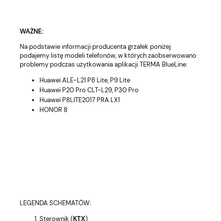
WAŻNE:
Na podstawie informacji producenta grzałek poniżej
podajemy listę modeli
telefonów,
w
których
zaobserwowano
problemy podczas
użytkowania
aplikacji TERMA BlueLine:
Huawei ALE-L21 P8 Lite, P9 Lite
Huawei P20 Pro CLT-L29, P30 Pro
Huawei P8LITE2017 PRA LX1
HONOR 8
LEGENDA SCHEMATÓW:
Sterownik (
KTX
)