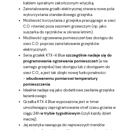
kablem spiralnym zakończonym wtyczką.
Zainstalowanie grzałki elektrycznej otwiera nowe pola
wykorzystania standardowego grzejnika.
Możliwość korzystania z grzejnika pracującego w sieci
C.O. również poza sezonem grzewczym (np. jako
suszarka do ręczników w okresie letnim).
Możliwość ogrzewania pomieszczeń bez dostępu do
sieci C.O. poprzez zainstalowanie grzejników
elektrycznych.
Seria grzałek KTX-4 Blue
szczególnie nadaje się do
programowania ogrzewania pomieszczeń
(a nie
samego grzejnika) bez dostępu lub z dostępem do
sieci C.O., a jest tak dzięki nowej funkcjonalności
-
wbudowanemu pomiarowi temperatury
pomieszczenia
.
Idealnie nadaje się jako dodatkowe zasilanie grzejnika
łazienkowego.
Grzałka KTX 4 Blue wyposażona jest w timer
umożliwiający zaprogramowanie stref czasu grzania w
ciągu 24h
w trybie tygodniowym
(czyli każdy dzień
inaczej).
Jej estetyka nawiązuje do najnowszych trendów