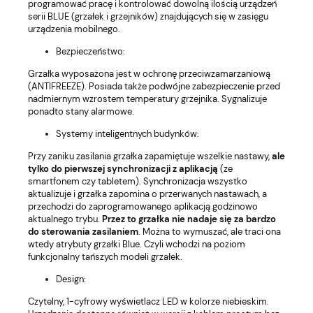
programować pracę i kontrolować dowolną ilością urządzeń
serii BLUE (grzałek i grzejników) znajdujących się w zasięgu
urządzenia mobilnego.
Bezpieczeństwo:
Grzałka wyposażona jest w ochronę przeciwzamarzaniową
(ANTIFREEZE). Posiada także podwójne zabezpieczenie przed
nadmiernym wzrostem temperatury grzejnika. Sygnalizuje
ponadto stany alarmowe.
Systemy inteligentnych budynków:
Przy zaniku zasilania grzałka zapamiętuje wszelkie nastawy,
ale
tylko do pierwszej synchronizacji z aplikacją
(ze
smartfonem czy tabletem). Synchronizacja wszystko
aktualizuje i grzałka zapomina o przerwanych nastawach, a
przechodzi do zaprogramowanego aplikacją godzinowo
aktualnego trybu.
Przez to grzałka nie nadaje się za bardzo
do sterowania zasilaniem
. Można to wymuszać, ale traci ona
wtedy atrybuty grzałki Blue. Czyli wchodzi na poziom
funkcjonalny tańszych modeli grzałek.
Design:
Czytelny, 1-cyfrowy wyświetlacz LED w kolorze niebieskim.