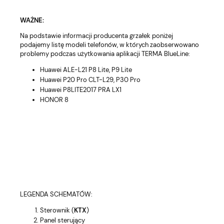
WAŻNE:
Na podstawie informacji producenta grzałek poniżej
podajemy listę modeli
telefonów,
w
których
zaobserwowano
problemy podczas
użytkowania
aplikacji TERMA BlueLine:
Huawei ALE-L21 P8 Lite, P9 Lite
Huawei P20 Pro CLT-L29, P30 Pro
Huawei P8LITE2017 PRA LX1
HONOR 8
LEGENDA SCHEMATÓW:
Sterownik (
KTX
)
Panel sterujący