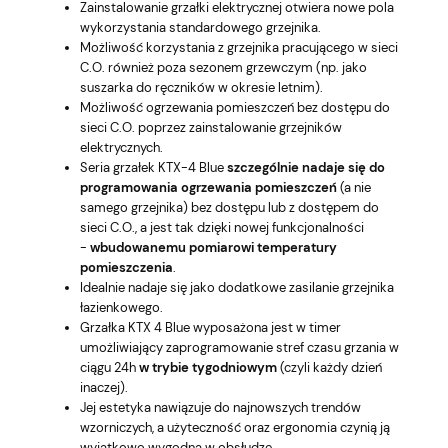
Zainstalowanie grzałki elektrycznej otwiera nowe pola
wykorzystania standardowego grzejnika.
Możliwość korzystania z grzejnika pracującego w sieci
C.O. również poza sezonem grzewczym (np. jako
suszarka do ręczników w okresie letnim).
Możliwość ogrzewania pomieszczeń bez dostępu do
sieci C.O. poprzez zainstalowanie grzejników
elektrycznych.
Seria grzałek KTX-4 Blue
szczególnie nadaje się do
programowania ogrzewania pomieszczeń
(a nie
samego grzejnika) bez dostępu lub z dostępem do
sieci C.O., a jest tak dzięki nowej funkcjonalności
-
wbudowanemu pomiarowi temperatury
pomieszczenia
.
Idealnie nadaje się jako dodatkowe zasilanie grzejnika
łazienkowego.
Grzałka KTX 4 Blue wyposażona jest w timer
umożliwiający zaprogramowanie stref czasu grzania w
ciągu 24h
w trybie tygodniowym
(czyli każdy dzień
inaczej).
Jej estetyka nawiązuje do najnowszych trendów
wzorniczych, a użyteczność oraz ergonomia czynią ją
wyjątkowo wygodną w obsłudze.