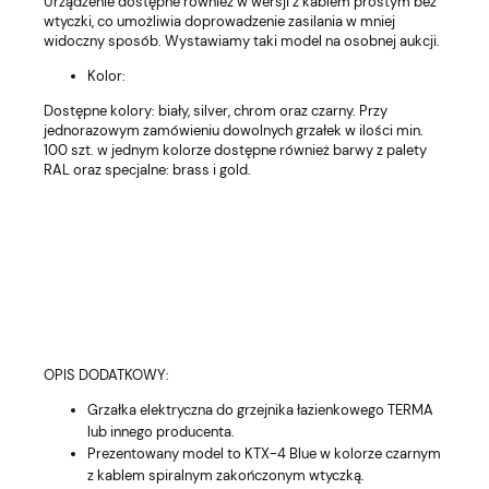
Urządzenie dostępne również w wersji z kablem prostym bez
wtyczki, co umożliwia doprowadzenie zasilania w mniej
widoczny sposób. Wystawiamy taki model na osobnej aukcji.
Kolor:
Dostępne kolory: biały, silver, chrom oraz czarny. Przy
jednorazowym zamówieniu dowolnych grzałek w ilości min.
100 szt. w jednym kolorze dostępne również barwy z palety
RAL oraz specjalne: brass i gold.
OPIS DODATKOWY:
Grzałka elektryczna do grzejnika łazienkowego TERMA
lub innego producenta.
Prezentowany model to KTX-4 Blue w kolorze czarnym
z kablem spiralnym zakończonym wtyczką.