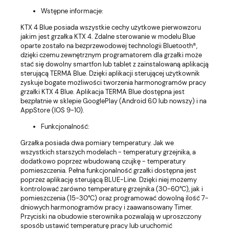
Wstępne informacje:
KTX 4 Blue posiada wszystkie cechy użytkowe pierwowzoru
jakim jest grzałka KTX 4. Zdalne sterowanie w modelu Blue
oparte zostało na bezprzewodowej technologii Bluetooth®,
dzięki czemu zewnętrznym programatorem dla grzałki może
stać się dowolny smartfon lub tablet z zainstalowaną aplikacją
sterującą TERMA Blue. Dzięki aplikacji sterującej użytkownik
zyskuje bogate możliwości tworzenia harmonogramów pracy
grzałki KTX 4 Blue. Aplikacja TERMA Blue dostępna jest
bezpłatnie w sklepie GooglePlay (Android 6.0 lub nowszy) i na
AppStore (IOS 9-10).
Funkcjonalność:
Grzałka posiada dwa pomiary temperatury. Jak we
wszystkich starszych modelach - temperatury grzejnika, a
dodatkowo poprzez wbudowaną czujkę - temperatury
pomieszczenia. Pełna funkcjonalność grzałki dostępna jest
poprzez aplikację sterującą BLUE-Line. Dzięki niej możemy
kontrolować zarówno temperaturę grzejnika (30-60°C), jak i
pomieszczenia (15-30°C) oraz programować dowolną ilość 7-
dniowych harmonogramów pracy i zaawansowany Timer.
Przyciski na obudowie sterownika pozwalają w uproszczony
sposób ustawić temperaturę pracy lub uruchomić