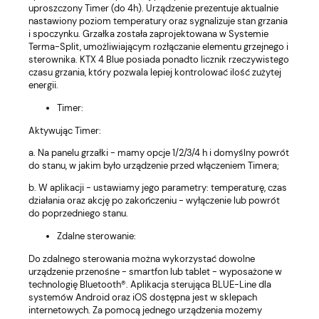
uproszczony Timer (do 4h). Urządzenie prezentuje aktualnie
nastawiony poziom temperatury oraz sygnalizuje stan grzania
i spoczynku. Grzałka została zaprojektowana w Systemie
Terma-Split, umożliwiającym rozłączanie elementu grzejnego i
sterownika. KTX 4 Blue posiada ponadto licznik rzeczywistego
czasu grzania, który pozwala lepiej kontrolować ilość zużytej
energii.
Timer:
Aktywując Timer:
a. Na panelu grzałki - mamy opcje 1/2/3/4 h i domyślny powrót
do stanu, w jakim było urządzenie przed włączeniem Timera;
b. W aplikacji - ustawiamy jego parametry: temperaturę, czas
działania oraz akcję po zakończeniu - wyłączenie lub powrót
do poprzedniego stanu.
Zdalne sterowanie:
Do zdalnego sterowania można wykorzystać dowolne
urządzenie przenośne - smartfon lub tablet - wyposażone w
technologię Bluetooth®. Aplikacja sterująca BLUE-Line dla
systemów Android oraz iOS dostępna jest w sklepach
internetowych. Za pomocą jednego urządzenia możemy