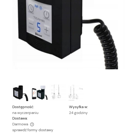
Dostępność:
Wysyłka w:
na wyczerpaniu
24 godziny
Dostawa:
Darmowa
sprawdź formy dostawy
Cena nie zawiera ewentualnych kosztów płatności