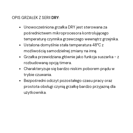
OPIS GRZAŁEK Z SERII
DRY
:
Unowocześniona grzałka DRY jest sterowana za
pośrednictwem mikroprocesora kontrolującego
temperaturę czynnika grzewczego wewnątrz grzejnika.
Ustalona domyślnie stała temperatura 48°C z
możliwością samodzielnej zmiany na inną.
Grzałka przewidziana głównie jako funkcja suszarka - z
rozbudowaną opcją timera.
Charakteryzuje się bardzo niskim poborem prądu w
trybie czuwania.
Bezpośredni odczyt pozostałego czasu pracy oraz
prostota obsługi czynią grzałkę bardzo przyjazną dla
użytkownika.