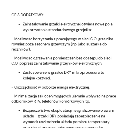
OPIS DODATKOWY:
Zainstalowanie grzałki elektrycznej otwiera nowe pola
wykorzystania standardowego grzejnika:
- Możliwość korzystania z pracującego w sieci C.O. grzejnika
również poza sezonem grzewczym (np. jako suszarka do
ręczników),
- Możliwość ogrzewania pomieszczeń bez dostępu do sieci
C.O. poprzez zainstalowanie grzejników elektrycznych,
Zastosowanie w grzałce DRY mikroprocesora to
kolejne korzyści:
- Oszczędność w poborze energii elektrycznej,
- Minimalizacja zakłóceń mogących ujemnie wpływać na pracę
odbiorników RTV, telefonów komórkowych itp.
Bezpieczeństwo eksploatacji i sygnalizowanie o awarii
układu - grzałki DRY posiadają zabezpieczenie na
wypadek uszkodzenia układu pomiaru temperatury
oraz dwustopniowe zabezpieczenie na wypadek