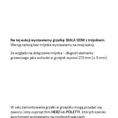
Na tej aukcji wystawiamy grzałkę: BIAŁA 120W z trójnikiem.
Wersję tańszą bez trójnika wystawiamy na innej aukcji.
Ze względu na dołączenie trójnika - długość elementu
grzewczego jaka wchodzi w grzejnik wynosi 272 mm (± 5 mm).
W celu zamontowania grzałki w grzejniku mogą przydać się
zawory i inny osprzęt firm
HERZ
lub
POLETTI
, których szeroki
asortyment wystawiamy na osobnych aukcjach.