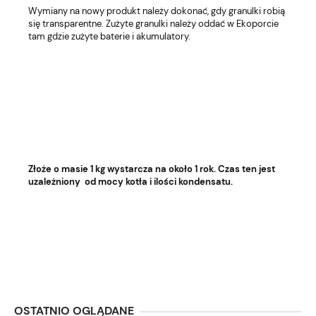
Wymiany na nowy produkt należy dokonać, gdy granulki robią
się transparentne. Zużyte granulki należy oddać w Ekoporcie
tam gdzie zużyte baterie i akumulatory.
Złoże o masie 1 kg wystarcza na około 1 rok. Czas ten jest
uzależniony od mocy kotła i ilości kondensatu.
OSTATNIO OGLĄDANE