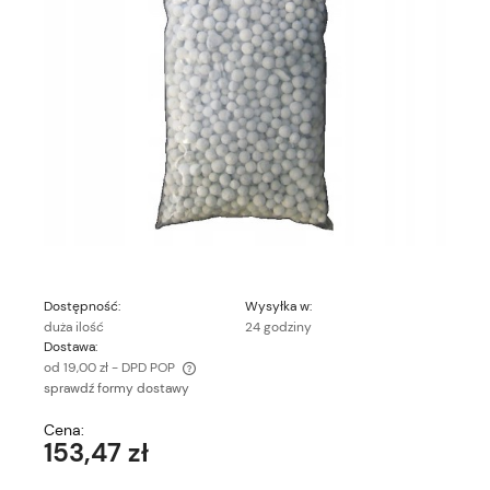
Dostępność:
Wysyłka w:
duża ilość
24 godziny
Dostawa:
od 19,00 zł
- DPD POP
sprawdź formy dostawy
Cena nie zawiera ewentualnych kosztów płatności
Cena:
153,47 zł