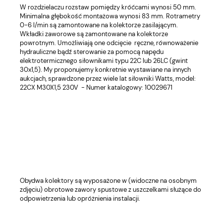
W rozdzielaczu rozstaw pomiędzy króćcami wynosi 50 mm.
Minimalna głębokość montażowa wynosi 83 mm. Rotrametry
0-6 l/min są zamontowane na kolektorze zasilającym.
Wkładki zaworowe są zamontowane na kolektorze
powrotnym. Umożliwiają one odcięcie ręczne, równoważenie
hydrauliczne bądź sterowanie za pomocą napędu
elektrotermicznego siłownikami typu 22C lub 26LC (gwint
30x1,5). My proponujemy konkretnie wystawiane na innych
aukcjach, sprawdzone przez wiele lat siłowniki Watts, model:
22CX M30X1,5 230V - Numer katalogowy: 10029671
Obydwa kolektory są wyposażone w (widoczne na osobnym
zdjęciu) obrotowe zawory spustowe z uszczelkami służące do
odpowietrzenia lub opróżnienia instalacji.