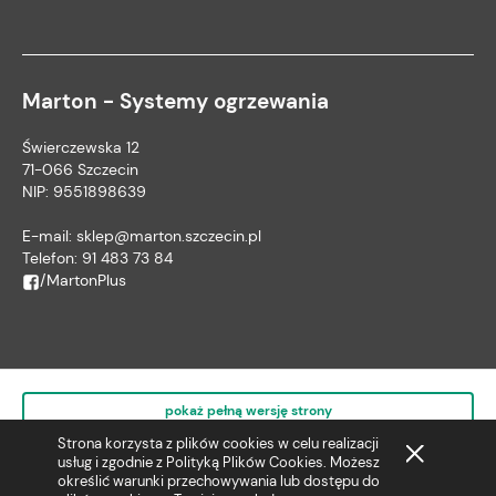
Marton - Systemy ogrzewania
Świerczewska 12
71-066 Szczecin
NIP: 9551898639
E-mail:
sklep@marton.szczecin.pl
Telefon:
91 483 73 84
/MartonPlus
pokaż pełną wersję strony
Strona korzysta z plików cookies w celu realizacji
usług i zgodnie z
Polityką Plików Cookies
. Możesz
określić warunki przechowywania lub dostępu do
Sklep internetowy Shoper.pl