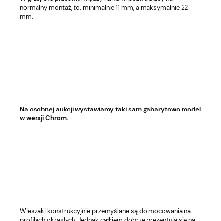
normalny montaż, to: minimalnie 11 mm, a maksymalnie 22
mm.
Na osobnej aukcji wystawiamy taki sam gabarytowo model
w wersji Chrom.
Wieszaki konstrukcyjnie przemyślane są do mocowania na
profilach okrągłych. Jednak całkiem dobrze prezentują się na