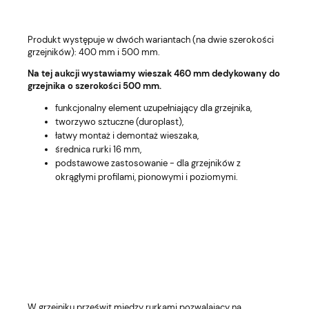
Produkt występuje w dwóch wariantach (na dwie szerokości
grzejników): 400 mm i 500 mm.
Na tej aukcji wystawiamy wieszak 460 mm dedykowany do
grzejnika o szerokości 500 mm.
funkcjonalny element uzupełniający dla grzejnika,
tworzywo sztuczne (duroplast),
łatwy montaż i demontaż wieszaka,
średnica rurki 16 mm,
podstawowe zastosowanie - dla grzejników z
okrągłymi profilami, pionowymi i poziomymi.
W grzejniku prześwit między rurkami pozwalający na