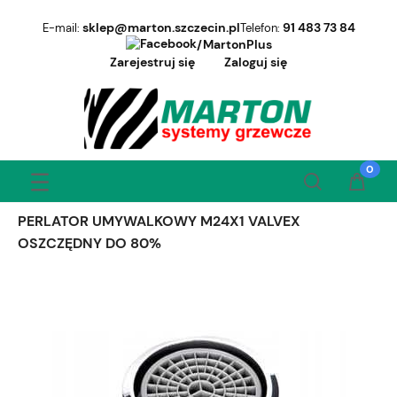
sklep@marton.szczecin.pl
91 483 73 84
E-mail:
Telefon:
/MartonPlus
Zarejestruj się
Zaloguj się
PERLATOR UMYWALKOWY M24X1 VALVEX
OSZCZĘDNY DO 80%