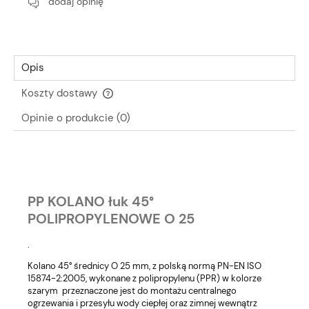
dodaj opinię
Opis
Koszty dostawy
Cena nie zawiera ewentualnych kosztów płatności
Opinie o produkcie (0)
PP KOLANO łuk 45°
POLIPROPYLENOWE O 25
.
Kolano 45° średnicy O 25 mm, z polską normą PN-EN ISO
15874-2:2005, wykonane z polipropylenu (PPR) w kolorze
szarym przeznaczone jest do montażu centralnego
ogrzewania i przesyłu wody ciepłej oraz zimnej wewnątrz