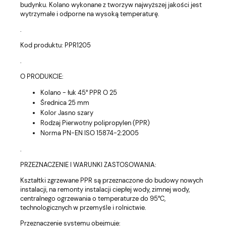
budynku. Kolano wykonane z tworzyw najwyższej jakości jest
wytrzymałe i odporne na wysoką temperaturę.
.
Kod produktu: PPR1205
.
O PRODUKCIE:
Kolano - łuk 45° PPR O 25
Średnica 25 mm
Kolor Jasno szary
Rodzaj Pierwotny polipropylen (PPR)
Norma PN-EN ISO 15874-2:2005
.
PRZEZNACZENIE I WARUNKI ZASTOSOWANIA:
Kształtki zgrzewane PPR są przeznaczone do budowy nowych
instalacji, na remonty instalacji ciepłej wody, zimnej wody,
centralnego ogrzewania o temperaturze do 95°C,
technologicznych w przemyśle i rolnictwie.
Przeznaczenie systemu obejmuje: