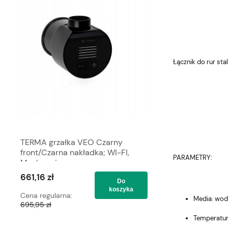
Łącznik do rur stal
TERMA grzałka VEO Czarny
TERMA grzałka V
front/Czarna nakładka; WI-FI,
front/Czarna nak
PARAMETRY:
Maskownica
kabel spiralny w
661,16 zł
661,16 zł
Do
koszyka
Cena regularna:
Cena regularna:
Media: wod
695,95 zł
695,95 zł
Temperatura