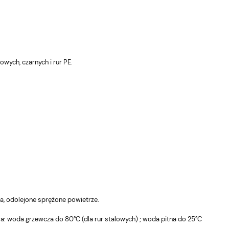
owych, czarnych i rur PE.
EO Czarny
TERMA grzałka VEO Biały
T
ładka WI-FI
front/Czarna nakładka WI-FI
fr
tyczka
kabel spiralny wtyczka
M
661,16 zł
66
Do
Do
koszyka
koszyka
Cena regularna:
Ce
a, odolejone sprężone powietrze.
695,95 zł
69
: woda grzewcza do 80°C (dla rur stalowych) ; woda pitna do 25°C