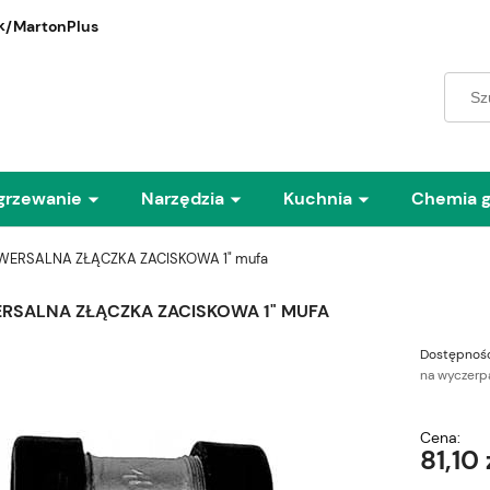
/MartonPlus
grzewanie
Narzędzia
Kuchnia
Chemia 
WERSALNA ZŁĄCZKA ZACISKOWA 1" mufa
RSALNA ZŁĄCZKA ZACISKOWA 1" MUFA
Dostępność
na wyczerp
Cena:
81,10 