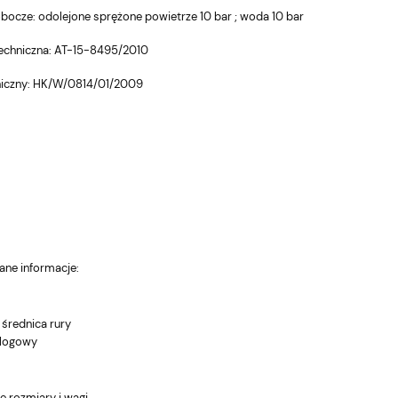
obocze: odolejone sprężone powietrze 10 bar ; woda 10 bar
echniczna: AT-15-8495/2010
eniczny: HK/W/0814/01/2009
ane informacje:
średnica rury
alogowy
e rozmiary i wagi