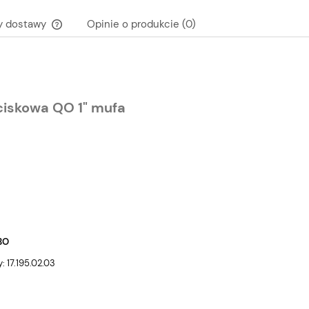
y dostawy
Opinie o produkcie (0)
Cena nie zawiera ewentualnych kosztów
płatności
ciskowa QO 1" mufa
BO
 17.195.02.03