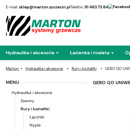
sklep@marton.szczecin.pl
91 483 73 84
E-mail:
Telefon:
Hydraulika i akcesoria
Łazienka i toaleta
O
Marton:
»
Hydraulika i akcesoria
»
Rury i kształtki
»
GEBO QO UNI
MENU
GEBO QO UNIWE
Hydraulika i akcesoria
Zawory
Rury i kształtki
Łączniki
Nyple