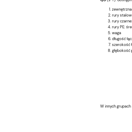
zewnętrzna ś
rury stalow
rury czarne
rury PE: śr
waga
długość łąc
szerokość ł
głębokość 
W innych grupach 