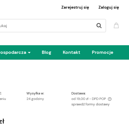
Zarejestruj się
Zaloguj się
gospodarcza
Blog
Kontakt
Promocje
:
Wysyłka w:
Dostawa:
aniu
24 godziny
od 19,00 zł
- DPD POP
sprawdź formy dostawy
Cena nie zawiera ewentualnych kosztów
płatności
zł