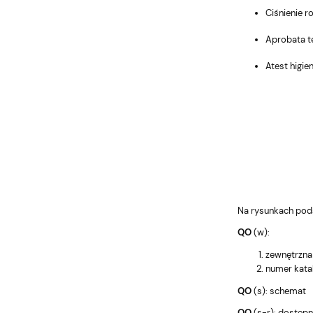
Ciśnienie r
Aprobata t
Atest higi
Na rysunkach pod
QO
(w):
zewnętrzna 
numer kat
QO
(s): schemat
QO
(s-r): dostępn