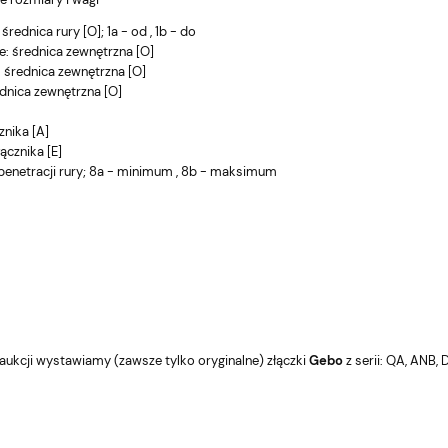
rednica rury [O]; 1a - od , 1b - do
e: średnica zewnętrzna [O]
: średnica zewnętrzna [O]
ednica zewnętrzna [O]
znika [A]
ącznika [E]
penetracji rury; 8a - minimum , 8b - maksimum
aukcji wystawiamy (zawsze tylko oryginalne) złączki
Gebo
z serii: QA, ANB, D