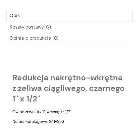
Opis
Koszty dostawy
Cena nie zawiera ewentualnych kosztów płatności
Opinie o produkcie (0)
Redukcja nakrętno-wkrętna
z żeliwa ciągliwego, czarnego
1" x 1/2"
Gwint: zewnątrz 1", wewnątrz 1/2"
Numer katalogowy: 241-25S