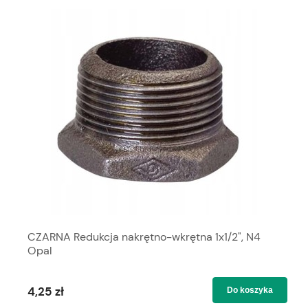
CZARNA Redukcja nakrętno-wkrętna 1x1/2", N4
Opal
4,25 zł
Do koszyka