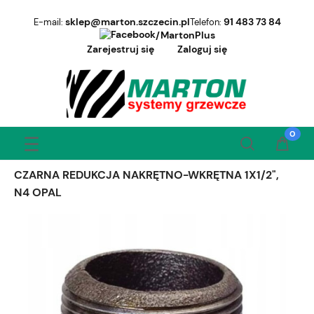
sklep@marton.szczecin.pl
91 483 73 84
E-mail:
Telefon:
/MartonPlus
Zarejestruj się
Zaloguj się
CZARNA REDUKCJA NAKRĘTNO-WKRĘTNA 1X1/2",
N4 OPAL