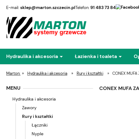
sklep@marton.szczecin.pl
91 483 73 84
E-mail:
Telefon:
Hydraulika i akcesoria
Łazienka i toaleta
O
Marton:
»
Hydraulika i akcesoria
»
Rury i kształtki
»
CONEX MUFA Z
MENU
CONEX MUFA ZA
Hydraulika i akcesoria
Zawory
Rury i kształtki
Łączniki
Nyple