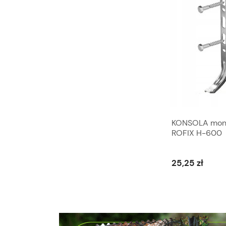
Wykrywacz nieszczelności gazu
KONSOLA monto
MULTITEC 400 UNIPAK
ROFIX H-600
23,19 zł
25,25 zł
Do koszyka