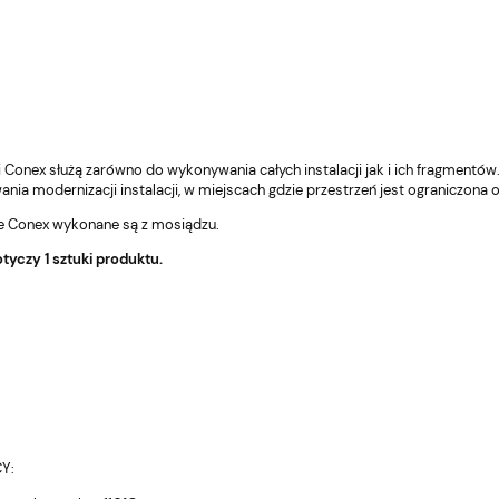
i Conex służą zarówno do wykonywania całych instalacji jak i ich fragment
ia modernizacji instalacji, w miejscach gdzie przestrzeń jest ograniczona
we Conex wykonane są z mosiądzu.
tyczy 1 sztuki produktu.
EO Biały
Hydroforowa pompa SCALA2 3-
T
adka WI-FI kabel
45A Grundfos +nić Bisan
fr
sp
2 034,54 zł
66
Do
Do
koszyka
koszyka
Cena regularna:
Ce
2 057,81 zł
69
Y: