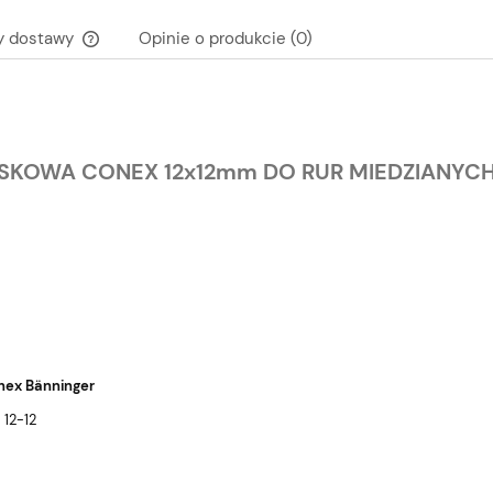
y dostawy
Opinie o produkcie (0)
Cena nie zawiera ewentualnych kosztów
płatności
SKOWA CONEX 12x12mm DO RUR MIEDZIANYC
ex Bänninger
 12-12