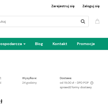
Zarejestruj się
Zaloguj się
gospodarcza
Blog
Kontakt
Promocje
:
Wysyłka w:
Dostawa:
ść
24 godziny
od 19,00 zł
- DPD POP
sprawdź formy dostawy
Cena nie zawiera ewentualnych kosztów
płatności
ł