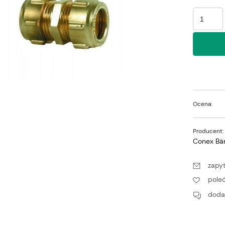
Ocena:
Producent:
Conex Bä
zapyt
pole
dodaj