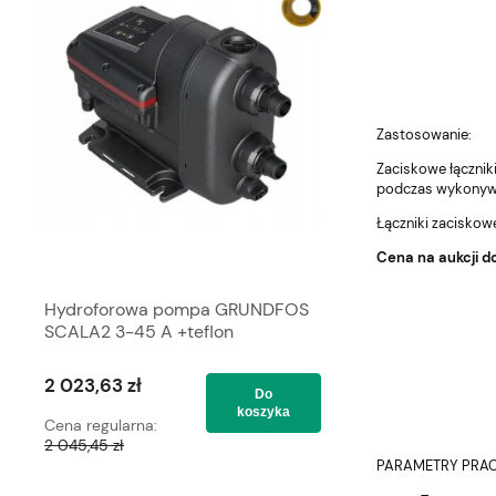
Zastosowanie:
Zaciskowe łącznik
podczas wykonywan
Łączniki zacisko
Cena na aukcji do
Hydroforowa pompa GRUNDFOS
TERMA grzałka V
SCALA2 3-45 A +teflon
front/Silver nakł
spiralny wtyczka
2 023,63 zł
661,16 zł
Do
koszyka
Cena regularna:
Cena regularna:
2 045,45 zł
695,95 zł
PARAMETRY PRAC