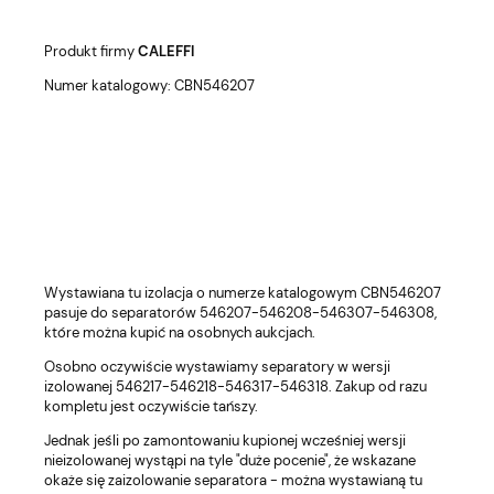
Produkt firmy
CALEFFI
Numer katalogowy: CBN546207
Wystawiana tu izolacja o numerze katalogowym CBN546207
pasuje do separatorów 546207-546208-546307-546308,
które można kupić na osobnych aukcjach.
Osobno oczywiście wystawiamy separatory w wersji
izolowanej 546217-546218-546317-546318. Zakup od razu
kompletu jest oczywiście tańszy.
Jednak jeśli po zamontowaniu kupionej wcześniej wersji
nieizolowanej wystąpi na tyle "duże pocenie", że wskazane
okaże się zaizolowanie separatora - można wystawianą tu