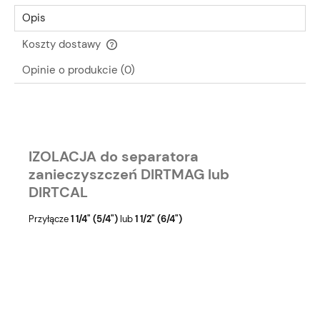
Opis
Koszty dostawy
Cena nie zawiera ewentualnych kosztów płatności
Opinie o produkcie (0)
IZOLACJA do separatora
zanieczyszczeń DIRTMAG lub
DIRTCAL
Przyłącze
1 1/4" (5/4")
lub
1 1/2" (6/4")