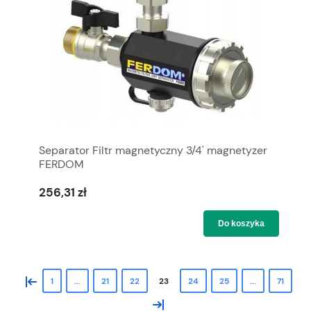
Separator Filtr magnetyczny 3/4' magnetyzer
FERDOM
256,31 zł
Do koszyka
«
1
...
21
22
23
24
25
...
71
»