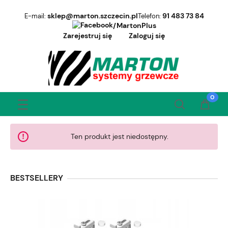
sklep@marton.szczecin.pl
91 483 73 84
E-mail:
Telefon:
/MartonPlus
Zarejestruj się
Zaloguj się
Ten produkt jest niedostępny.
BESTSELLERY